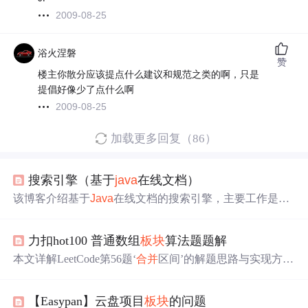
2009-08-25
浴火涅磐
赞
楼主你散分应该提点什么建议和规范之类的啊，只是
提倡好像少了点什么啊
2009-08-25
加载更多回复（86）
搜索引擎（基于
java
在线文档）
该博客介绍基于
Java
在线文档的搜索引擎，主要工作是构
建正排和倒排索引。项目有解析、索引、服务三个
板块
。
解析
板块
负责加载和解析文件并保存到硬盘；索引
板块
创
力扣hot100 普通数组
板块
算法题题解
建并保存索引；服务
板块
完成分词、触发、
合并
和包装结
果等操作。
本文详解LeetCode第56题‘
合并
区间’的解题思路与实现方
法。通过先按起始位置排序，再线性
合并
重叠区间的策
略，解决区间顺序混乱的问题。分析了时间复杂度为O(n lo
【Easypan】云盘项目
板块
的问题
g n)，空间复杂度为O(n)，并深入讲解了
Java
中Arrays.sort()