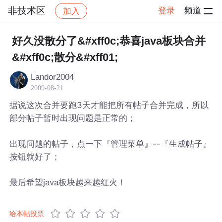
非技术区
登录
频道
加入
帖子详情
社区
非技术区
好久没散分了&#xff0c;恭喜java板块合并
&#xff0c;散分&#xff01;
Landor2004
2009-08-21
据说这次合并要跑3天才能把所有帖子合并完成，所以
部分帖子暂时出现问题是正常的；
出现问题的帖子，点一下『管理菜单』--『生成帖子』
按钮就好了；
最后希望java板块越来越红火！
给本帖投票