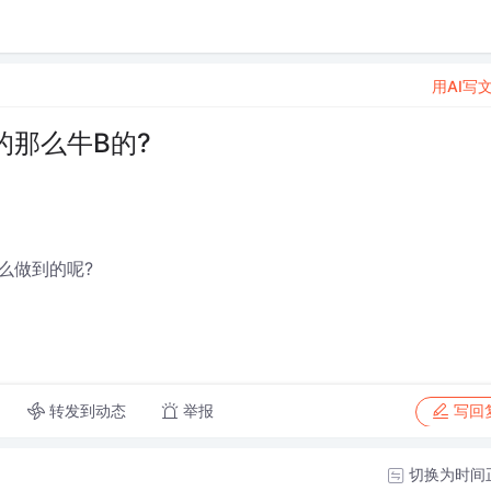
用AI写
那么牛B的?
么做到的呢?
转发到动态
举报
写回
切换为时间