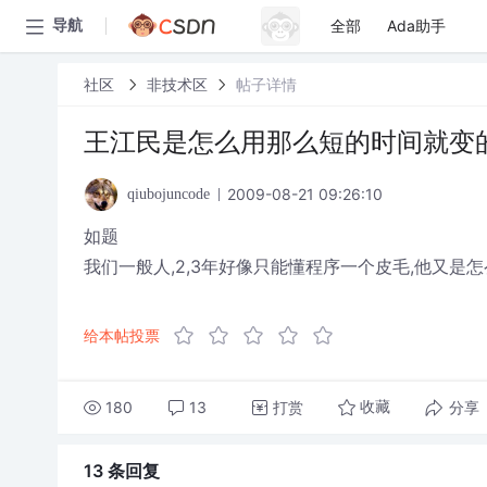
全部
Ada助手
导航
社区
非技术区
帖子详情
王江民是怎么用那么短的时间就变的
2009-08-21 09:26:10
qiubojuncode
如题
我们一般人,2,3年好像只能懂程序一个皮毛,他又是怎
给本帖投票
180
13
打赏
分享
收藏
13 条
回复