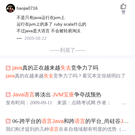
haojia0716
赞
不是只有java运行在jvm上
运行在jvm上的多了 ruby scala什么的
不过java是大语言 不会被轻易淘汰
2009-08-22
——到底了——
java
真的正在越来越
失去
竞争力了吗
java
真的在越来越
失去
竞争力了吗？看完本文你就明白了
Java
语言
将淡出
JVM
宝座
争夺战预热
发布时间：2009-09-11 来源：点睛考试网 作者：
Ja
va
比
JVM
(Virtual Machine)更有分量的时代已经结束了。
JVM
作为一种机制用以提供
Java
应用在多个不同硬件上
06-跨平台的
语言
Java
和跨
语言
的平台_尚硅谷
JVM
的可移植性，而现在它可以运行的
语言
更多了，从动态
语
言
如JRuby， Jython和Clojure到静态型Scala
语言
。因此，
J
我们刚才提到的几种
语言
在各自领域都有明显的优势（互
VM
正在成为一个多元化的平台，开发人员可以充分利用不