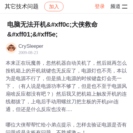
其它技术问题
登录
频道
加入
帖子详情
社区
其它技术问题
电脑无法开机&#xff0c;大侠救命
&#xff01;&#xff5e;
CrySleeper
2009-08-23
本来正在玩魔兽，忽然机器自动关机了，然后就再怎么
按机箱上的开机就键也无反应了，电源灯也不亮，本以
为是电源不行了，但是插上电源的时候键盘灯会亮一
下，（有人说是电源功率不够了，但是也不至于电源风
扇啥反应都没有吧？）然后我又把机箱上触发开机的连
线都拔了，上电后手动用螺丝刀把主板的开机pin连
通，但还是什么反应也没有....
哪位大侠帮帮忙给小弟点提示，怎样去验证电源是否有
问题或是主板有问题，不胜感激～！