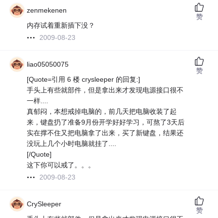
zenmekenen
赞
内存试着重新插下没？
2009-08-23
liao05050075
赞
[Quote=引用 6 楼 crysleeper 的回复:]
手头上有些就部件，但是拿出来才发现电源接口很不
一样....
真郁闷，本想戒掉电脑的，前几天把电脑收装了起
来，键盘扔了准备9月份开学好好学习，可熬了3天后
实在撑不住又把电脑拿了出来，买了新键盘，结果还
没玩上几个小时电脑就挂了....
[/Quote]
这下你可以戒了。。。
2009-08-23
CrySleeper
赞