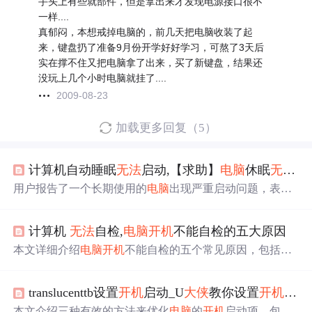
手头上有些就部件，但是拿出来才发现电源接口很不
一样....
真郁闷，本想戒掉电脑的，前几天把电脑收装了起
来，键盘扔了准备9月份开学好好学习，可熬了3天后
实在撑不住又把电脑拿了出来，买了新键盘，结果还
没玩上几个小时电脑就挂了....
2009-08-23
加载更多回复（5）
计算机自动睡眠
无法
启动,【求助】
电脑
休眠
无法
唤
用户报告了一个长期使用的
电脑
出现严重启动问题，表现
为
开机
无响应，风扇仅短暂转动，键鼠及显示器不工作。
尝试过断电重置CMOS等方法后，有时能暂时解决问题，
计算机
无法
自检,
电脑
开机
不能自检的五大原因
但重启后问题重现。问题集中在主板上，但电源也可能是
疑点。用户希望找到解决方案，避免购买新
电脑
。
本文详细介绍
电脑
开机
不能自检的五个常见原因，包括BI
OS自检、CPU、显卡、内存和BIOS芯片问题，教你如何
诊断并解决这些问题。
translucenttb设置
开机
启动_U
大侠
教你设置
开机
启动
本文介绍三种有效的方法来优化
电脑
的
开机
启动项，包括