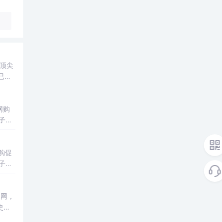
顶尖
已等
欢
网购
子已
购促
子已
史以