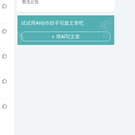
暂无公告
试试用AI创作助手写篇文章吧
+ 用AI写文章