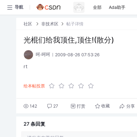
全部
Ada助手
导航
社区
非技术区
帖子详情
光棍们给我顶住,顶住!(散分)
2009-08-26 07:53:26
呵-呵呵
rt
给本帖投票
142
27
打赏
分享
收藏
27 条
回复