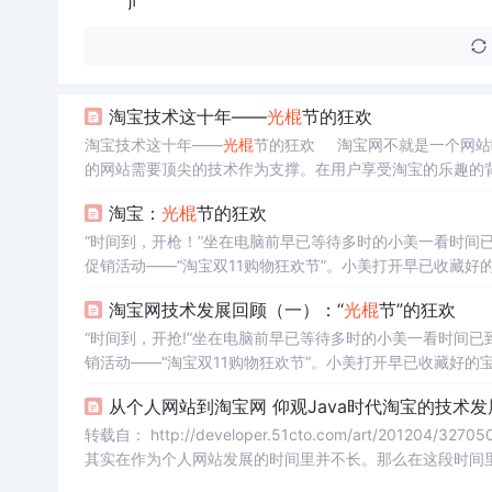
jf
淘宝技术这十年——
光棍
节的狂欢
淘宝技术这十年——
光棍
节的狂欢 淘宝网不就是一个网站
的网站需要顶尖的技术作为支撑。在用户享受淘宝的乐趣的
待多时的小美一看时间已到2011年11月11日零时，便迫
淘宝：
光棍
节的狂欢
节”。小美
“时间到，开枪！”坐在电脑前早已等待多时的小美一看时间已
促销活动——“淘宝双11购物狂欢节”。小美打开早已收藏好
被抢购一空。 小美跳
淘宝网技术发展回顾（一）：“
光棍
节”的狂欢
“时间到，开抢!”坐在电脑前早已等待多时的小美一看时间已到
销活动——“淘宝双11购物狂欢节”。小美打开早已收藏好的
被抢购一空。 小
从个人网站到淘宝网 仰观Java时代淘宝的技术发展
转载自： http://developer.51cto.com/art/201204/327050.htm 从2003年的一个个人对个人（C2C）的商品交易网站
其实在作为个人网站发展的时间里并不长。那么在这段时间
及所用到的技术。 AD：