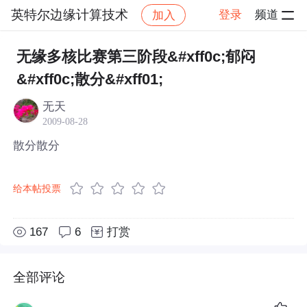
英特尔边缘计算技术
登录
频道
加入
帖子详情
社区
英特尔边缘计算技术
无缘多核比赛第三阶段&#xff0c;郁闷
&#xff0c;散分&#xff01;
无天
2009-08-28
散分散分
给本帖投票
167
6
打赏
全部评论