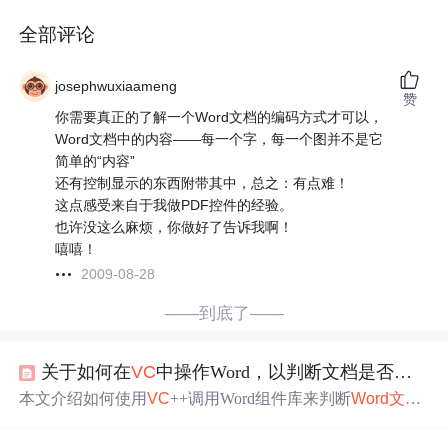
全部评论
josephwuxiaameng
赞
你需要真正的了解一个Word文档的编码方式才可以，
Word文档中的内容——每一个字，每一个图并不是它
简单的“内容”
还有控制显示的东西附带其中，总之：有点难！
这点感受来自于我做PDF控件的经验。
也许没这么麻烦，你做好了告诉我啊！
嘻嘻！
2009-08-28
——到底了——
关于如何在
VC
中操作Word，以判断文档是否加密
本文介绍如何使用
VC
++调用Word组件库来判断
Word文档
是否被加密。具体步骤包括引入Office组件库、初始化CO
M库及利用组件库提供的对象打开文档并判断其加密状