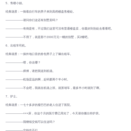
5、售楼小姐。
经典场景：一骑着自行车的男子来到高档楼盘售楼处。
――――――请问你们这还有别墅卖吗？
――――――有倒是有，不过我们这里可没有普通楼盘卖，你最好到别处去看看吧。
――――――不用了，就是那个2000万元一幢的别墅，买2幢吧。
6、出租车司机。
经典场景：一操外地口音的拎包男子上了辆出租车。
――――――喂，你去哪？
――――――师傅，请把我送到机场。
――――――机场蛮远的啊，起码要两个半小时。
――――――不会吧，我就在机场上班。就算堵车，最多半小时就到了啊。
7、护士。
经典场景：一七十多岁的瘦巴巴的老人住进了医院。
――――――×××床，你这个月的医疗费已用光了，今天请你搬出特护房。
――――――我继续交钱可以住这吗？
――――――交钱也不行。