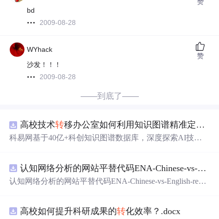
赞
bd
2009-08-28
WYhack
赞
沙发！！！
2009-08-28
——到底了——
高校技术
转
移办公室如何利用知识图谱精准定位产业需求与技术适配点？.docx
科易网基于40亿+科创知识图谱数据库，深度探索AI技术
在技术
转
移、成果
转
化、技术经纪、知识产权、产业创
新、科技招商等垂直领域的多样化应用
场景
，研究科技创
认知网络分析的网站平替代码ENA-Chinese-vs-English-reproducible.zip
新领域的AI+数智化解决方案，推动科技创新与产业创新
智能化发展。
认知网络分析的网站平替代码ENA-Chinese-vs-English-repro
ducible.zip
高校如何提升科研成果的
转
化效率？.docx