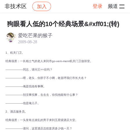
非技术区
登录
频道
加入
帖子详情
社区
非技术区
狗眼看人低的10个经典场景&#xff01;(转)
爱吃芒果的猴子
2009-08-28
1、机关门卫。
经典场景：一长相土气的老人来到市go-vern-ment机关门卫值班室。
――――――同志，请问王××在吗？
――――――喂，老头，你胆子不小啊，敢直呼我们市长大名？
――――――俺是找他有事啊。
――――――别没事找事，去去去，你找他能有什么事？
――――――他是俺儿子。
2、酒店服务员。
经典场景：一头发有点凌乱的男子来到五星级酒店大堂。
――――――请问，这里酒店总统套房多少钱一天？