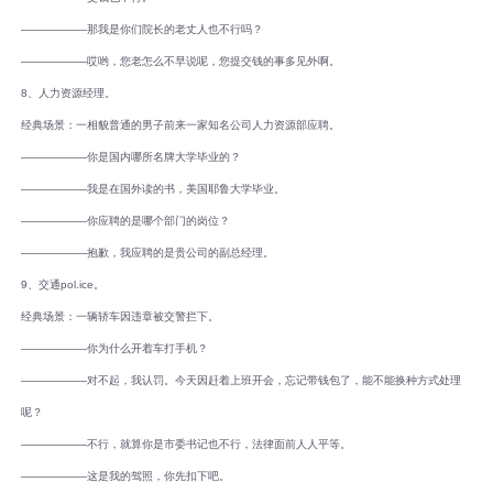
――――――那我是你们院长的老丈人也不行吗？
――――――哎哟，您老怎么不早说呢，您提交钱的事多见外啊。
8、人力资源经理。
经典场景：一相貌普通的男子前来一家知名公司人力资源部应聘。
――――――你是国内哪所名牌大学毕业的？
――――――我是在国外读的书，美国耶鲁大学毕业。
――――――你应聘的是哪个部门的岗位？
――――――抱歉，我应聘的是贵公司的副总经理。
9、交通pol.ice。
经典场景：一辆轿车因违章被交警拦下。
――――――你为什么开着车打手机？
――――――对不起，我认罚。今天因赶着上班开会，忘记带钱包了，能不能换种方式处理
呢？
――――――不行，就算你是市委书记也不行，法律面前人人平等。
――――――这是我的驾照，你先扣下吧。