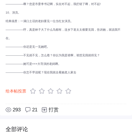
――――――啊？您是市委李书记啊，实在对不起，我拦错了啊，对不起!
10、演员。
经典场景：一满口土话的老妇要见一位当红女演员。
――――――哼，真是林子大了什么鸟都有，连乡下老太太都要见我，告诉她，就说我不
在。
――――――你还是见一见她吧。
――――――不见就不见，怎么着？你以为我是谁啊，谁想见我就得见？
――――――她可是×××大导演的老妈啊。
――――――你怎不早说呢？现在我就去看她老人家去
给本帖投票
293
21
打赏
全部评论