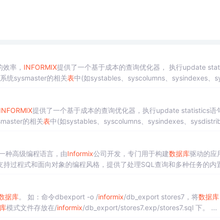
的效率，
INFORMIX
提供了一个基于成本的查询优化器， 执行update statis
系统sysmaster的相关
表
中(如systables、syscolumns、sysindexes、sy
INFORMIX
提供了一个基于成本的查询优化器，执行update statistics语
master的相关
表
中(如systables、syscolumns、sysindexes、sysdistri
是一种高级编程语言，由
Informix
公司开发，专门用于构建
数据库
驱动的应
支持过程式和面向对象的编程风格，提供了处理SQL查询和多种任务的内
，同
时
涉及使用
informix
_es...
数据库
。 如：命令dbexport -o /
informix
/db_export stores7，将
数据库
库
模式文件存放在/
informix
/db_export/stores7.exp/stores7.sql 下。 ...