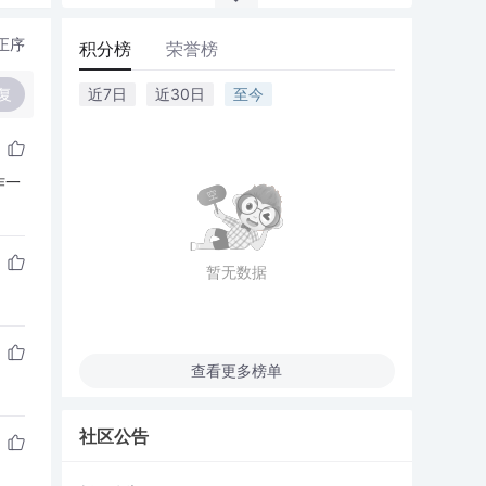
正序
积分榜
荣誉榜
复
近7日
近30日
至今
作一
暂无数据
查看更多榜单
社区公告