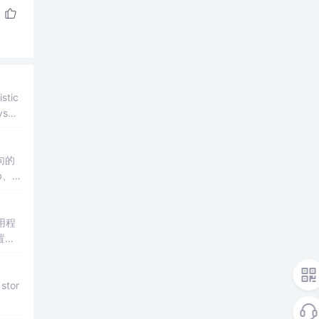
tic
sdis
句的
b、s
用程
置函
stor