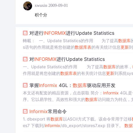
xwuxin
2009-09-01
积个分
对进行
INFORMIX
进行Update Statistics
轉載： 一、Update Statistics的作用 为了提高
数据库
s语句的作用就是将您创建的
数据库
表
的有关统计信息
更新
到
trib、sysprocplan等)，以便查询优化器选择最佳的
对
INFORMIX
进行Update Statistics
一、Update Statistics的作用 为了提高
数据库
的效率，
作用就是将您创建的
数据库
表
的有关统计信息
更新
到系统sys
ysprocplan等)，以便查询优化器选择最佳的执行路径。当s
掌握
Informix
4GL：
数据库
驱动应用开发
本文还有配套的精品资源，点击获取 简介：
Informix
4GL
序。它以易学性、高效性和强大的
数据库
访问能力为特点，
数和库。学习
Informix
4GL需要掌握其基本语法和SQL集成
Informix
常用命令
1. dbexport 将
数据库
以ASCII方式下载。该命令常用于迁移
es7 下载到/
informix
/db_export/stores7.exp 目录下。
数据