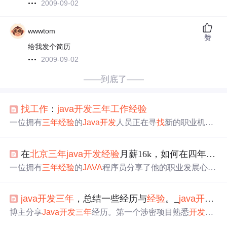
2009-09-02
wwwtom
赞
给我发个简历
2009-09-02
——到底了——
找
工作
：
java
开发
三年
工作
经验
一位拥有
三年
经验
的
Java
开发
人员正在寻
找
新的职业机
会，希望业内专家能够提供推荐或联系方式。
在
北京
三年
java
开发
经验
月薪16k，如何在四年
经验
一位拥有
三年
经验
的
JAVA
程序员分享了他的职业发展心
得，并提供了从初级到高级程序员的成长路径建议，包括
技术提升、项目
经验
和管理能力等方面。
java
开发
三年
，总结一些经历与
经验
。_
java
开发
工
博主分享
Java
开发
三年
经历。第一个涉密项目熟悉
开发
测
试流程，但多copy代码；第二个政府项目能自主实现功