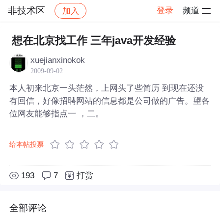
非技术区
登录
频道
加入
帖子详情
社区
非技术区
想在北京找工作 三年java开发经验
xuejianxinokok
2009-09-02
本人初来北京一头茫然，上网头了些简历 到现在还没
有回信，好像招聘网站的信息都是公司做的广告。望各
位网友能够指点一 ，二。
给本帖投票
193
7
打赏
全部评论