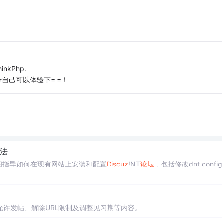
kPhp.
个账号自己可以体验下= =！
法
细指导如何在现有网站上安装和配置
Dis
cuz
!NT
论坛
，包括修改dnt.confi
许发帖、解除URL限制及调整见习期等内容。