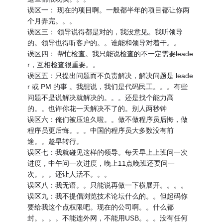
误区一： 现在的项目啊。一般都半年的项目都让你两
个月弄完。。。
误区三： 领导说得都是对的，我没意见。我听领导
的。领导也得听客户的。。谁能和领导对着干。。
误区四： 帮忙检查。我只能说检查的不一定需要leade
r，互相检查很重要。。
误区五：只提出问题而不负责解决，解决问题是 leade
r 或 PM 的事 。我想说，我们是代码民工。。。有些
问题不是说解决就解决的。。。还是找个能力高
的。。也许你花一天解决不了的。别人两秒钟
误区六：俺们被压迫久啦。。做不做程序员后悔，做
程序员更后悔。。。中国的程序员大多数没有前
途。。趁早转行。
误区七：我就碰见这样的领导。每天早上上班问一次
进度，中午问一次进度，晚上11点晚班还要问一
次。。。还让人活不。。。
误区八：我无语。。只能说再做一下横展开。。。。
误区九：我不提倡浏览技术论坛什么的。。但起码你
要给我这个点权限吧。现在的公司啊。。什么都
封。。。。不能连外网，不能用USB。。。没有任何