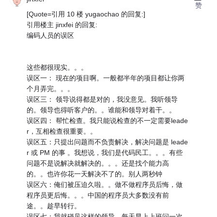
赞
[Quote=引用 10 楼 yugaochao 的回复:]
引用楼主 jinxfei 的回复:
编码人员的误区
这些都很现实。。。
误区一： 现在的项目啊。一般都半年的项目都让你两
个月弄完。。。
误区三： 领导说得都是对的，我没意见。我听领导
的。领导也得听客户的。。谁能和领导对着干。。
误区四： 帮忙检查。我只能说检查的不一定需要leade
r，互相检查很重要。。
误区五：只提出问题而不负责解决，解决问题是 leade
r 或 PM 的事 。我想说，我们是代码民工。。。有些
问题不是说解决就解决的。。。还是找个能力高
的。。也许你花一天解决不了的。别人两秒钟
误区六：俺们被压迫久啦。。做不做程序员后悔，做
程序员更后悔。。。中国的程序员大多数没有前
途。。趁早转行。
误区七：我就碰见这样的领导。每天早上上班问一次