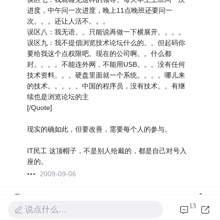
进度，中午问一次进度，晚上11点晚班还要问一
次。。。还让人活不。。。
误区八：我无语。。只能说再做一下横展开。。。。
误区九：我不提倡浏览技术论坛什么的。。但起码你
要给我这个点权限吧。现在的公司啊。。什么都
封。。。。不能连外网，不能用USB。。。没有任何
技术资料。。。硬盘里面就一个系统。。。。哪儿来
的技术。。。。。中国的程序员，没有技术。。有继
续也是浏览论坛的主
[/Quote]
现实的确如此，但要改善，需要每个人的参与。
IT民工 这顶帽子，不是别人给戴的，都是自己对号入
座的。
2009-09-06
荆棘谷的三季稻
13
赞
说点什么…
收藏之。