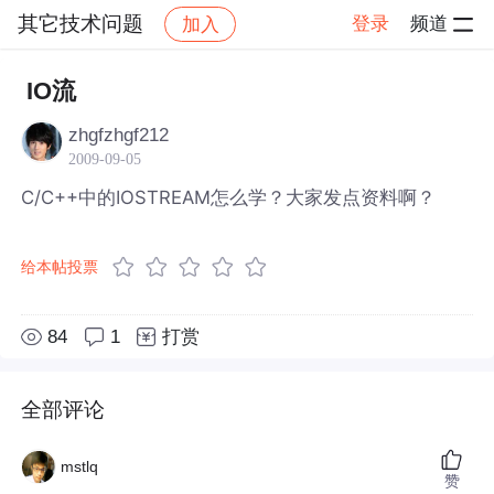
其它技术问题
登录
频道
加入
帖子详情
社区
其它技术问题
IO流
zhgfzhgf212
2009-09-05
C/C++中的IOSTREAM怎么学？大家发点资料啊？
给本帖投票
84
1
打赏
全部评论
mstlq
赞