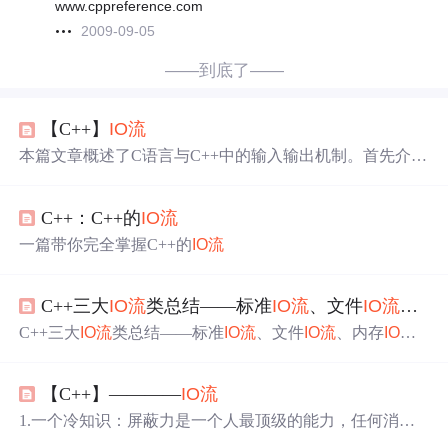
www.cppreference.com
2009-09-05
——到底了——
【C++】
IO流
本篇文章概述了C语言与C++中的输入输出机制。首先介绍
了C语言的输入输出基础，随后解释了流的概念。接着详
细探讨了C++中的
IO流
，包括标准
IO流
和文件
IO流
（涉及
C++：C++的
IO流
二进制与文本读写）。此外，还简要介绍了stringstream的
用途。希望本篇文章对大家学习
IO流
有所帮助。
一篇带你完全掌握C++的
IO流
C++三大
IO流
类总结——标准
IO流
、文件
IO流
、内
C++三大
IO流
类总结——标准
IO流
、文件
IO流
、内存
IO流
I
O流
类一览标准
IO流
标准
IO流
的条件状态条件状态标志条
件状态函数标准
IO流
的输入输出成员函数代码示例条件状
【C++】————
IO流
态put和get函数getline函数标准IO的格式控制输出格式控制
缓冲区控制控制bool类型格式进制控制其他常用输出格式
1.一个冷知识：屏蔽力是一个人最顶级的能力，任何消耗
控制输入格式控制文件输入输出流字符串输入输出流类
IO
你的人和事，多看一眼都是你的不对。2.你不用变得很外