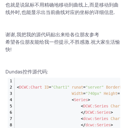
也就是说鼠标不用精确地移动到曲线上,而是移动到曲
线外时,也能显示出当前曲线对应的坐标的详细信息.
谢谢,我把我的源代码贴出来给各位朋友参考
希望各位朋友能给我一些提示,不胜感激.祝大家生活愉
快!
Dundas控件源代码:
<
DCWC:Chart
ID
=
"Chart1"
runat
=
"server"
BorderLin
Width
=
"740px"
Height
=
"39
<
Series
>
<
DCWC:Series
ChartTy
</
DCWC:Series
>
<
dcwc:Series
ChartTy
</
dcwc:Series
>