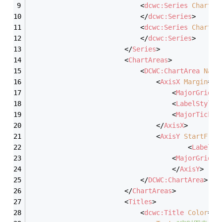
<
dcwc:Series
ChartTy
</
dcwc:Series
>
<
dcwc:Series
ChartTy
</
dcwc:Series
>
</
Series
>
<
ChartAreas
>
<
DCWC:ChartArea
Name
<
AxisX
Margin
=
"F
<
MajorGrid
L
<
LabelStyle
<
MajorTickMa
</
AxisX
>
<
AxisY
StartFrom
<
LabelSt
<
MajorGrid
I
</
AxisY
>
</
DCWC:ChartArea
>
</
ChartAreas
>
<
Titles
>
<
dcwc:Title
Color
=
"2