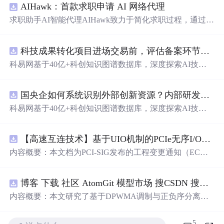
AIHawk：首款求职申请 AI 网络代理
求职助手AI智能代理AIHawk致力于简化求职过程，通过自
动化职位申请流程。借助人工智能，它能够帮助用户以定
制化的方式申请多个职位。
科技成果转化项目进场交易前，评估备案环节需要准备哪些材料？.docx
科易网基于40亿+科创知识图谱数据库，深度探索AI技术
在技术转移、成果转化、技术经纪、知识产权、产业创
新、科技招商等垂直领域的多样化应用场景，研究科技创
国央企如何系统识别外部创新资源？内部研发体系完善，但对外部高校、中小科技企业技术能力缺乏动态认知。.docx
新领域的AI+数智化解决方案，推动科技创新与产业创新
智能化发展。
科易网基于40亿+科创知识图谱数据库，深度探索AI技术
在技术转移、成果转化、技术经纪、知识产权、产业创
新、科技招商等垂直领域的多样化应用场景，研究科技创
【高速互连技术】基于UIO机制的PCIe无序I/O扩展：多路径架构下内存请求的高性能传输与排序控制方案设计
新领域的AI+数智化解决方案，推动科技创新与产业创新
智能化发展。
内容概要：本文档为PCI-SIG发布的工程变更通知（EC
N），介绍了名为“无序输入/输出（Unordered I/O, UIO）”
的新功能，旨在解决传统PCI/PCIe架构中严格的顺序传输
博客 下载 社区 AtomGit 模型市场 搜CSDN 搜索 AI 搜索 会员中心 创作中心 基于DPWMA调制与正负序分离的ANPC三电平并网逆变器前馈控制策略研究（Simulink仿真实现）
规则对多路径拓扑和高性能IO系统的限制。UIO基于Flit模
式，定义了一套新的TLP（事务层包）类型和规则，允许
内容概要：本文研究了基于DPWMA调制与正负序分离的
请求方（Requester）自主管理数据顺序，支持多路径路
ANPC三电平并网逆变器前馈控制策略，旨在解决传统三
由、提升系统效率并兼容现有生产者-消费者模型。文档详
电平逆变器存在的谐波含量高、电网不平衡工况适应性差
5