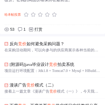
给本帖投票
53
1
打赏
反向
竞价
如何避免采购问题？
在采购活动期间，可以向参与的供应商展示各种当前的定
价和竞争信息，鼓励竞争。反向
竞价
的必要性至关重要，
因为如果没有反向
竞价
的应用，这一切都可能成为障碍。
[附源码]java毕业设计
竞价
拍卖系统
一旦确定了最终的报价，采购需求及报价可通过8Manage
系统自动转化成电子采购订单，快速方便并且确保准确，
项目运行环境配置：Jdk1.8 + Tomcat7.0 + Mysql + HBuilder
极大地提高采购效率。尽管如此，反向
竞价
提高了增长
X（Webstorm也行）+ Eclispe（IntelliJ IDEA,Eclispe,MyEclis
率，降低了成本，并为新的业务创造了机会。最重要的
pe,Sts都支持）。项目技术：SSM + mybatis + Maven + Vue
是，反向
竞价
服务是在市场计划中实施的，以保留一定比
漫谈广告
竞价
模式（二）
等等组成，B/S模式 + Maven管理等等。环境需要1.运行环
例的资本。反向
竞价
是在网上进行的，虽然有些门户网站
境：最好是java jdk 1.8，我们在这个平台上运行的。其他
接着上一篇文章《漫谈广告
竞价
模式（一）》，今天我们
可以连接买家和卖家，但你必须确保为其选择了正确的门
版本理论上也可以。2.IDE环境：IDEA，Eclipse,Myeclipse
开启这个系列的第二篇。 广告
竞价
四点
竞价
点：其实不管
户。
都可以。
是CPM，CPC还是后续的CPA，oCPM，oCPC，双出价等