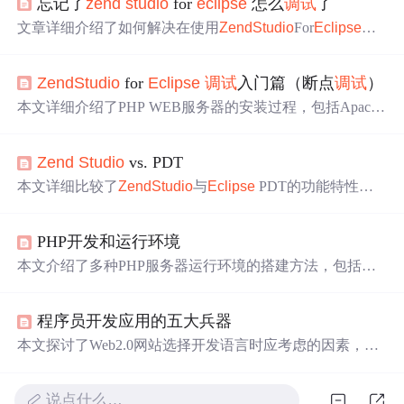
忘记了
zend
studio
for
eclipse
怎么
调试
了
文章详细介绍了如何解决在使用
Zend
Studio
For
Eclipse
进
行PHP程序
调试
时遇到的问题，主要是由于未安装
Zend
De
bugger导致的断点无法生效。通过遵循简单步骤，可以轻
Zend
Studio
for
Eclipse
调试
入门篇（断点
调试
）
松安装并启用
Zend
Debugger，从而实现正常的
调试
功能。
本文详细介绍了PHP WEB服务器的安装过程，包括Apache
与PHP的集成，并提供了断点
调试
环境的搭建指南，帮助
开发者节省时间并提高效率。
Zend
Studio
vs. PDT
本文详细比较了
Zend
Studio
与
Eclipse
PDT的功能特性，
包括PHP重构、框架集成、代码模板等方面的优势，为开
发者选择合适的PHP开发工具提供参考。
PHP开发和运行环境
本文介绍了多种PHP服务器运行环境的搭建方法，包括XA
MPP、WampServer、MAMP等跨平台工具，以及适用于不
同操作系统的解决方案。此外，还列举了几款主流的PHP
程序员开发应用的五大兵器
程序编写与
调试
工具，如
Eclipse
PDT、NetBeans、
Zend
Studio
等。
本文探讨了Web2.0网站选择开发语言时应考虑的因素，并
介绍了PHP开发中常用的五大IDE工具，包括
Zend
Studio
、
Eclipse
、EditPlus、PHPEdit和PHPED的特点。
说点什么…