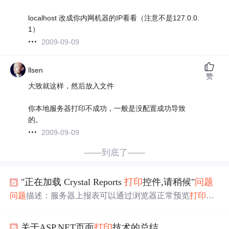
localhost 改成你内网机器的IP看看（注意不是127.0.0.
1）
2009-09-09
llsen
赞
大致就这样，然后放入文件
你本地服务器打印不成功，一般是没配置成功导致
的。
2009-09-09
——到底了——
"正在加载 Crystal Reports
打印
控件,请稍候"
问题
问题
描述：服务器上报表可以通过浏览器正常预览
打印
，
客户机点击
打印
“正在加载 Crystal Reports
打印
控件,请稍
候” 解决：1.本地在浏览器中“管理加载项”中启用报表
Activ
关于ASP.NET页面
打印
技术的总结
eX
控件（
水晶报表
加载项） 2.浏览器调成兼容模式