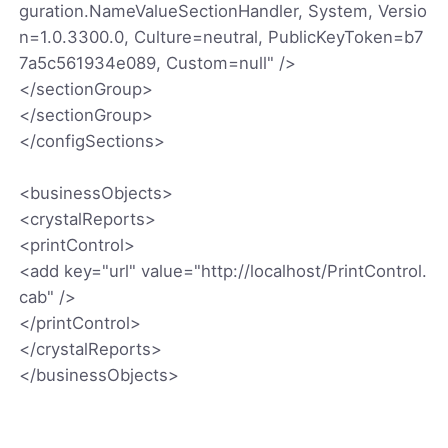
guration.NameValueSectionHandler, System, Versio
n=1.0.3300.0, Culture=neutral, PublicKeyToken=b7
7a5c561934e089, Custom=null" />
</sectionGroup>
</sectionGroup>
</configSections>
<businessObjects>
<crystalReports>
<printControl>
<add key="url" value="http://localhost/PrintControl.
cab" />
</printControl>
</crystalReports>
</businessObjects>