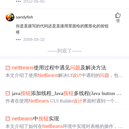
2012-05-05
sandyfish
赞
你是直接写的代码还是直接用里面给的图形化的按钮
呀
2009-09-10
——到底了——
netBeans
使用过程中遇见
问题
及解决方法
本文介绍了使用
NetBeans
解决UI
设计
中遇到的
问题
，包括
工具栏拖拽、窗格比例调整、窗口大小固定等，并提供了
实现界面居中、
按钮
颜色预览等实用技巧。
java
按钮
添加线程_Java
按钮
多线程(Java button multithreading)
作者在使用
NetBeans
GUI Builder
设计
界面时遇到一个
问
题
：当点击某个
按钮
启动一个耗时约10秒的方法后，整个
界面变得不可交互，直到该方法执行完毕。寻求关于如何
netbeans
中
按钮
实现
使界面在方法执行期间仍然响应用户输入的建议。
本文介绍了如何在
NetBeans
环境中实现对表格的操作，包