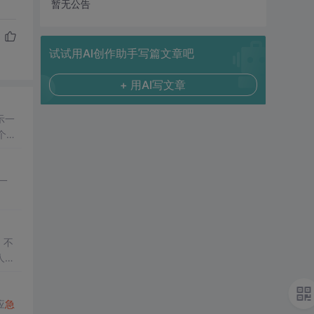
暂无公告
试试用AI创作助手写篇文章吧
+ 用AI写文章
示一
个按
一
应
急