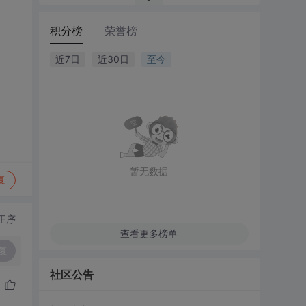
积分榜
荣誉榜
近7日
近30日
至今
暂无数据
复
正序
查看更多榜单
复
社区公告