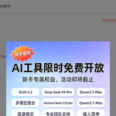
da助手
用AI写
ash Disk 2.0 USB Device)