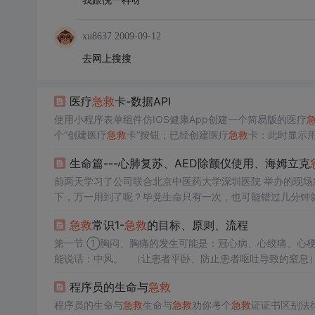
xu8637
2009-09-12
去网上搜搜
医疗
急救
卡-数据API
使用小程序表单组件仿IOS健康App创建一个简易版的医疗
个”创建医疗
急救
卡“按钮；已经创建医疗
急救
卡：此时显示用
钮 <!--index.wxml--> <!-- 尚未创建医疗
急救
卡显示该页面 --> 
生命篇---心肺复苏、AED除颤仪使用、海姆立克
前两天学习了公司联合北京中医药大学深圳医院 举办的现场
下，万一用到了呢？毕竟生命只有一次，也可能错过几分钟
急救
常识1-
急救
的目标、原则、流程
第一节 ①胸闷、胸痛的发生可能是：冠心病、心绞痛、心梗。 （立即休息、及时拨打120、不能让患者自行移动） ②头痛、呕吐、不
能说话：中风。 （让患者平卧、防止患者呕吐导致的窒息） ③撞击：头颈部外伤。 （将患者平卧，不能移动） ④心脏骤停的病人救
程序员的生命与
急救
程序员的生命与
急救
生命与
急救
劝你考个
急救
证证书区别法