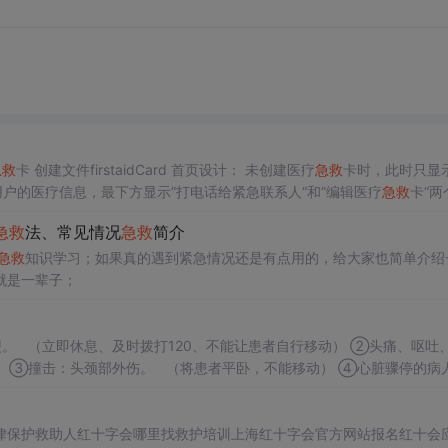
急救
卡 创建文件firstaidCard 首页设计： 未创建医疗
急救
卡时，此时只显
户的医疗信息，最下方显示”打电话给紧急联系人“和”编辑医疗
急救
卡“两
<view class="container"> <button>创建医...
急救
法、常见情况
急救
简介
急救
知识学习；如果真的遇到紧急情况还是有点用的，给大家也简单介绍
就是一辈子；
命黄金时间4-6分钟。 创伤伤员的救命黄金时间：30分钟以内。 ⑤第一反应者：（first responder)在病发...
律保护救助人红十字会哪里找救护培训上海红十字会官方网站报名红十会