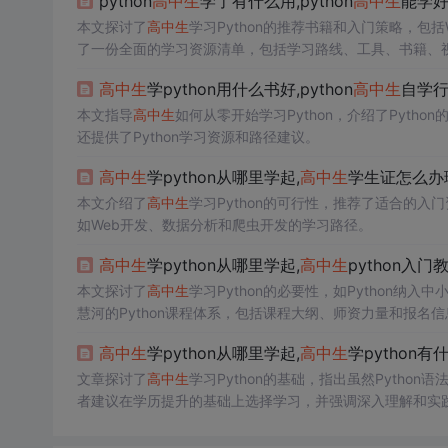
python
高中生
学了有什么用,python
高中生
能学
本文探讨了
高中生
学习Python的推荐书籍和入门策略，
了一份全面的学习资源清单，包括学习路线、工具、书籍、
高中生
学python用什么书好,python
高中生
自学
本文指导
高中生
如何从零开始学习Python，介绍了Pyt
还提供了Python学习资源和路径建议。
高中生
学python从哪里学起,
高中生
学生证怎么办
本文介绍了
高中生
学习Python的可行性，推荐了适合的入
如Web开发、数据分析和爬虫开发的学习路径。
高中生
学python从哪里学起,
高中生
python入门
本文探讨了
高中生
学习Python的必要性，如Python
慧河的Python课程体系，包括课程大纲、师资力量和报名
高中生
学python从哪里学起,
高中生
学python有
文章探讨了
高中生
学习Python的基础，指出虽然Pytho
者建议在学历提升的基础上选择学习，并强调深入理解和实