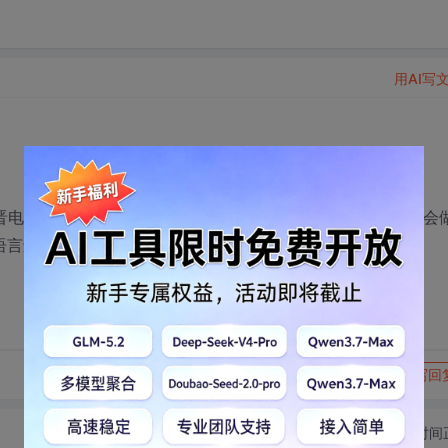
用AI写
电脑学校，不知道大家听没听说过），学完j2se但什么也不会
语言还需要学习其他语言吗？想问问大伙我能学会java吗？
转发到动态
举报
写回
切换为时间