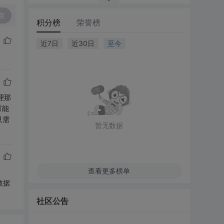
复
积分榜
荣誉榜
近7日
近30日
至今
理那
可能
只需
暂无数据
查看更多榜单
 数据
社区公告