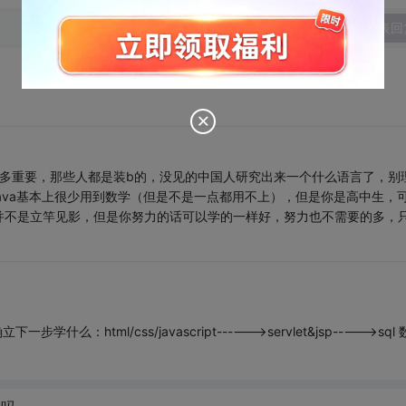
发表回
学有多重要，那些人都是装b的，没见的中国人研究出来一个什么语言了，别
ava基本上很少用到数学（但是不是一点都用不上），但是你是高中生，
并不是立竿见影，但是你努力的话可以学的一样好，努力也不需要的多，
html/css/javascript------>servlet&jsp----->sql