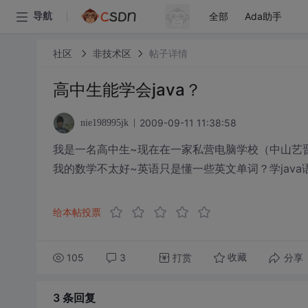
全部
Ada助手
导航
社区
非技术区
帖子详情
高中生能学会java？
2009-09-11 11:38:58
nie198995jk
我是一名高中生~现在在一家私营电脑学校（中山艺晋
我的数学不太好~英语只是懂一些英文单词？学java
给本帖投票
105
3
打赏
分享
收藏
3 条
回复