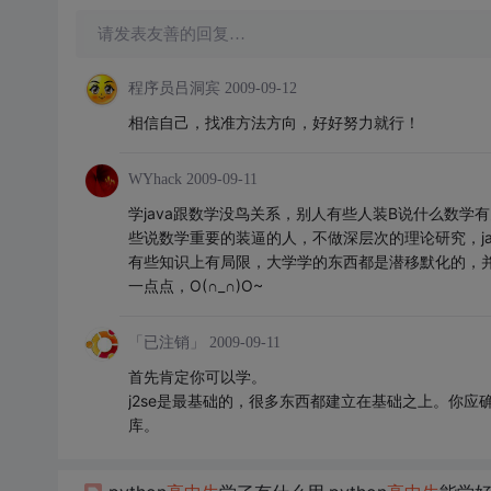
请发表友善的回复…
程序员吕洞宾
2009-09-12
相信自己，找准方法方向，好好努力就行！
WYhack
2009-09-11
学java跟数学没鸟关系，别人有些人装B说什么数
些说数学重要的装逼的人，不做深层次的理论研究，j
有些知识上有局限，大学学的东西都是潜移默化的，
一点点，O(∩_∩)O~
「已注销」
2009-09-11
首先肯定你可以学。
j2se是最基础的，很多东西都建立在基础之上。你应确立下一步学什么：
库。