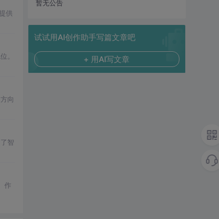
暂无公告
提供
试试用AI创作助手写篇文章吧
地位。
+ 用AI写文章
展方向
绍了智
。作