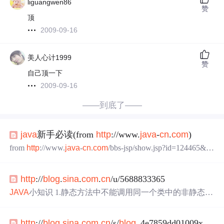
liguangwen86
赞
顶
2009-09-16
美人心计1999
赞
自己顶一下
2009-09-16
——到底了——
java
新手必读(from
http
://www.
java
-
cn
.
com
)
from
http
://www.
java
-
cn
.
com
/bbs-jsp/show.jsp?id=124465&fo
rum=base
java
新手必读，一些入门知识，请看了再提问
（谢谢），偶会陆续整理 snakeskin
http
://www.dvbbs.n
http
://
blog
.
sina
.
com
.
cn
/u/5688833365
et/dispbbs.asp?boardID=4&ID=169589 1、jdk就是j2se,jd
k1.1.8版本以后改成为j
JAVA
小知识 1.静态方法中不能调用同一个类中的非静态成
员变量，可以直接调用该类中的静态成员变量，如果要调
用非静态变量，可以在静态方法中先实例化对象在调用；
http
://
blog
.
sina
.
com
.
cn
/s/
blog
_4e7859dd01009xds.html
在类外调用静态成员方法也可以直接写方法名 2.final关键