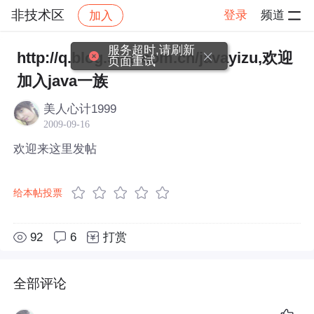
非技术区
登录
频道
加入
帖子详情
社区
非技术区
服务超时,请刷新
http://q.blog.sina.com.cn/javayizu,欢迎
页面重试
加入java一族
美人心计1999
2009-09-16
欢迎来这里发帖
给本帖投票
92
6
打赏
全部评论