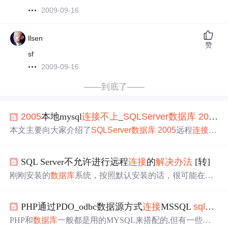
2009-09-16
llsen
赞
sf
2009-09-16
——到底了——
2005
本地mysql
连接
不上
_
SQLServer
数据库
2005
本文主要向大家介绍了
SQLServer
数据库
2005
远程
连接
连
不上
的
解决办法
，通过具体的内容向大家展现，希望对大
家学习
SQLServer
数据库
有所帮助。SQL Server
2005
远程
SQL Server不允许进行远程
连接
的
解决办法
[转]
连接
连
不上
的
解决办法
收藏 Microsoft给的方法是可以的,但
我怕以后还会遇到这问题,干脆我也写出来. 我的情况是别
刚刚安装的
数据库
系统，按照默认安装的话，很可能在进
人怎么连也连
不上
我本地的DB,我装了
2005
的sp2也不行,后
行远程
连接
时报错，通常是错误:"在
连接
到 SQL Server
20
来发现关了防火墙就可以了,但我总...
05
时，在默认的设置下 SQL Server 不允许进行远程
连接
PHP通过PDO_odbc数据源方式
连接
MSSQL
sqlserver
可能会导致此失败。 (provider: 命名管道提供程序, error: 40
- 无法打开到 SQL Server的
连接
) "，现在针对此问题总结如
PHP和
数据库
一般都是用的MYSQL来搭配的,但有一些情