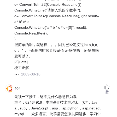
c= Convert.ToInt32(Console.ReadLine());
Console.WriteLine("请输入第四个数字:");
d= Convert.ToInt32(Console.ReadLine());int result=
a* b* c* d;
Console.WriteLine("a * b * c * d={0}", result);
Console.ReadKey();
}
很简单的啊，就这样。。。因为已经定义过int a,b,c,
d；了，下面用的时候直接赋值 a=啥啥啥，b=啥啥啥
就可以了。
[/Quote]
楼主正解
2009-09-18
404
赞
先顶一下搂主，这不是什么恶意行为哦
群号：62464919，本群是IT技术群,包括（C#，Jav
a，ruby，JavaScript，asp，jsp,python，asp.net,sql,
mysql……众多语言）此群需要您来共同进步，学习中