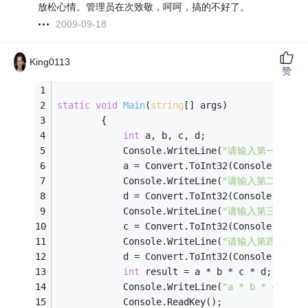
放松心情。管理员在次致敬，呵呵，搞的不好了。
2009-09-18
King0113
赞
static
void
Main
(
string
[] args)
        { 
int
 a, b, c, d; 
            Console.WriteLine(
"请输入第一个数字:
            a = Convert.ToInt32(Console.ReadL
            Console.WriteLine(
"请输入第二个数字:
            d = Convert.ToInt32(Console.ReadL
            Console.WriteLine(
"请输入第三个数字:
            c = Convert.ToInt32(Console.ReadL
            Console.WriteLine(
"请输入第四个数字:
            d = Convert.ToInt32(Console.ReadL
int
 result = a * b * c * d; 
            Console.WriteLine(
"a * b * c * d=
            Console.ReadKey(); 