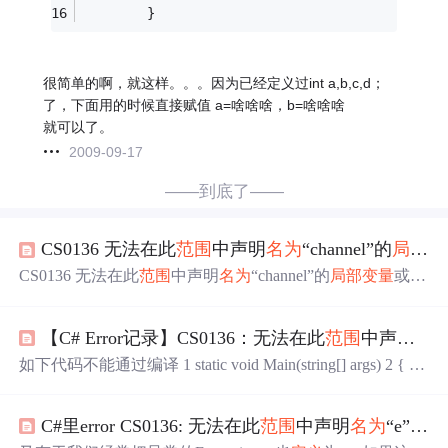
        } 
很简单的啊，就这样。。。因为已经定义过int a,b,c,d；
了，下面用的时候直接赋值 a=啥啥啥，b=啥啥啥
就可以了。
2009-09-17
——到底了——
CS0136 无法在此
范围
中声明
名为
“channel”的
局部变量
CS0136 无法在此
范围
中声明
名为
“channel”的
局部变量
或参
数,因为该名称在封闭局 .ChildHandler(new ActionChannelIni
tializer<ISocketChannel>(channel_a => { var pipel...
【C# Error记录】CS0136：无法在此
范围
中声明
名
如下代码不能通过编译 1 static void Main(string[] args) 2 { 3 i
nt i = 0; 4 for(int i = 0; i < 10; i++) 5 { 6 WriteLine($"i={i}"); 7
} 8 ReadKey(); 9 } 【错误原因】Line3与Line4中都用i作为
C#里error CS0136: 无法在此
范围
中声明
名为
“e”的
局
了变量名，...