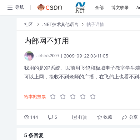
全部
博文收录
A
导航
社区
.NET技术其他语言
帖子详情
内部网不好用
2009-09-22 03:11:05
airbirds2009
我用的是XP系统。以前用飞鸽和极域电子教室学生
可以上网，接收不到老师的广播，在飞鸽上也看不到
给本帖投票
144
5
打赏
分享
收藏
5 条
回复