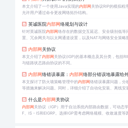
本文介绍了一个使用Java实现的
内部网
关协议RIP的模拟
允许用户通过命令更改网络拓扑结构。
英诚医院
内部网
络规划与设计
针对英诚医院
内部网
络存在的数据交互延迟、安全级别低等问
置、冗余网关与以太网通道设置，以及NAT与网络安全策略
内部网
关协议
本文介绍了
内部网
关协议(IGP)的基本概念及其分类，包括RI
与链路状态路由协议的不同。
内部网
络错误暴露：
内部网
络部分错误地暴露给
本文探讨了防火墙策略管理中的
内部网
络错误暴露问题，分
等措施来解决问题。同时，详细介绍了自动化安装、离线安
什么是
内部网
关协议
内部网
关协议（IGP）用于自治系统内部路由数据，可动态学
F、IS - IS和EIGRP。选择IGP需考虑网络规模、收