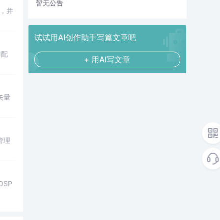
暂无公告
表，并
试试用AI创作助手写篇文章吧
N配
+ 用AI写文章
矢量
管理
SP