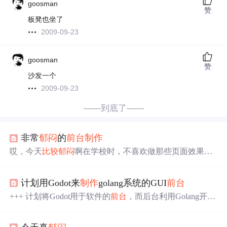
goosman
赞
板凳也坐了
2009-09-23
goosman
赞
沙发一个
2009-09-23
——到底了——
非常
郁闷
的
前台
制作
哎，今天
比较
郁闷
啊在学校时，不喜欢做那些页面效果，
认为没有什么用处，都是些虚的东西。 但是出来之后要做
呈现给客户的页面才发现自己真的有点不知所措，页面图
计划用Godot来
制作
golang系统的GUI
前台
片，背景，经理看了感觉非常粗糙，连PS不不会使用，现
在有点有力使不出的感觉，相当
郁闷
+++ 计划将Godot用于软件的
前台
，而后台利用Golang开
发。充分利用两者的跨平台性。 Golang一直缺泛较好的G
UI模块，而似乎Godot解决了这个问题，且同golang一样绿