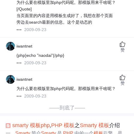
为什么要在模版里加php代码呢。那模版用来干啥呢？
[/Quote]
当页面里的内容是用模板生成好了，我想在那个页面
旁边去search最新的信息。这个是动态的
2009-09-23
iwantnet
赞
{php}echo "naodai"{/php}
2009-09-23
iwantnet
赞
为什么要在模版里加php代码呢。那模版用来干啥呢？
2009-09-23
——到底了——
smarty
模板
php
,
PHP
模板
之
Smarty
模板
介绍
一、
Smarty
简介
Smarty
是
PHP
中的一个
模板
引擎，是众