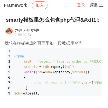
Framework
登录
频道
加入
帖子详情
社区
Framework
smarty模板里怎么包含php代码&#xff1f;
yujinyujinyujin
2009-09-23
我想在模板生成的页面里加一段数据库查询
<?php
$sql
 = 
"select * from tt order by PRODUCTNA
$result
 = 
$db
->query(
$sql
);			
while
(
$row
=
$db
->getarray(
$result
))
     {
echo
'<li><a href = "#">'
.
$row
[
'PRODUC
      }
$db
->close();