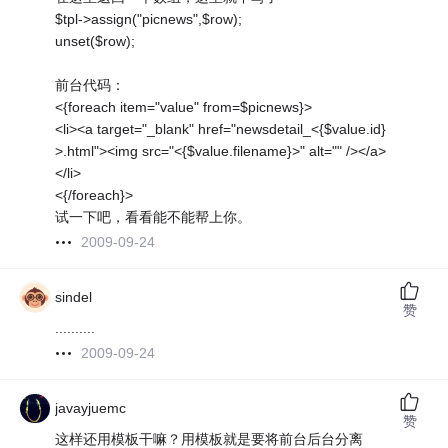
$tpl->assign("picnews",$row);
unset($row);
前台代码：
<{foreach item="value" from=$picnews}>
<li><a target="_blank" href="newsdetail_<{$value.id}
>.html"><img src="<{$value.filename}>" alt="" /></a>
</li>
<{/foreach}>
试一下吧，看看能不能帮上你。
2009-09-24
sindel
赞
..........
2009-09-24
javayjuemc
赞
这样还用模板干嘛？用模板就是要将前台后台分离