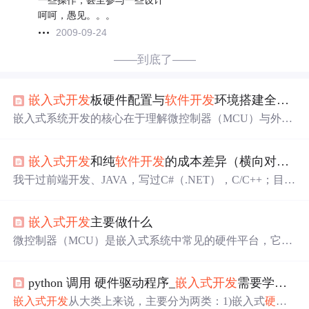
一些操作，甚至参与一些设计
呵呵，愚见。。。
2009-09-24
——到底了——
嵌入式开发
板硬件配置与
软件开发
环境搭建全流程指南
嵌入式系统开发的核心在于理解微控制器（MCU）与外围
设备的交互逻辑，其基础是硬件配置与
软件开发
环境的协
同。硬件配置的本质是通过物理连接（如跳线）实现MCU
嵌入式开发
和纯
软件开发
的成本差异（横向对比）
引脚与板上外设（如传感器、执行器）的信号路由，这涉
及到对引脚复用、电源管理和总线协议（如I2C）的深刻理
我干过前端开发、JAVA，写过C#（.NET），C/C++；目前
解。在软件层面，集成开发环境（IDE）的搭建与配置是
转业至嵌入式软件中，聊一聊这二者在开发中的差异体
项目启动的关键，它直接影响代码的编译、下载和调试效
验。简单点说：
嵌入式开发
，简单说就是硬件和软件都是
率。以常见的
嵌入式开发
板为例，掌握跳线帽的正确使用
嵌入式开发
主要做什么
定制化的。纯
软件开发
，主要是给标准硬件，比如电脑啥
（如配置加速度计信号和I2C上拉电阻）和IDE（如CodeW
的写软件。由于目前软件市场占有率大部分已经被大厂吃
微控制器（MCU）是嵌入式系统中常见的硬件平台，它通
arrior）的安装避坑技巧，是确保硬件功
完了，所以程序员只能满足大厂的招聘要求，工作是维
常集成了处理器、存储器、输入输出接口等，为嵌入式系
护、迭代、优化已知产品为主。相比十年前，现在很少有
统提供了基本的功能。
嵌入式开发
不仅仅是程序编写，更
人自己带团队从零开始开发一款软件了。嵌入式方向的学
python 调用 硬件驱动程序_
嵌入式开发
需要学习硬件吗？
是一门综合性的技术，要求开发人员具备扎实的计算机硬
生，大部分是EE专业而非CS专业。
件知识和深入的操作系统理解。例如，在智能家居领域，
嵌入式开发
从大类上来说，主要分为两类：1)嵌入式
硬件