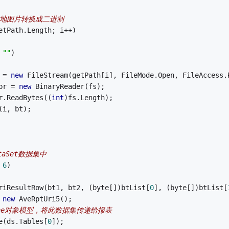
本地图片转换成二进制
etPath.Length; i++)
 
""
)
 = 
new
 FileStream(getPath[i], FileMode.Open, FileAccess.
br = 
new
 BinaryReader(fs);
r.ReadBytes((
int
)fs.Length);
(i, bt);
aSet数据集中
 
6
)
riResultRow(bt1, bt2, (byte[])btList[
0
], (byte[])btList[
 
new
 AveRptUri5();
ngine对象模型，将此数据集传递给报表
e(ds.Tables[
0
]);