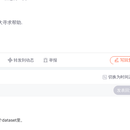
大寻求帮助.
转发到动态
举报
写回
切换为时间
发表回
taset里。