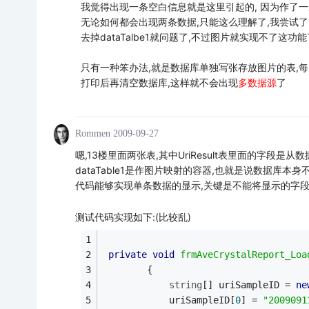
我觉得出现一条空白信息就是这里引起的, 因为作了
无论如何都会出现两条数据,只能这么理解了,我尝试了
去掉dataTalbe1就问题了,不过图片就实现不了这功能
只有一种笨办法,就是数据库单独写张存放图片的表,
打印后再清空数据库,这样就不会出现
多数据源
了
Rommen
2009-09-27
嗯,13楼里面两张表,其中UriResult表里面的字段是
dataTable1是作图片映射的容器,也就是说数据库本身
代码能够实现单条数据的显示,关键是不能将显示的字段
测试代码实现如下:(比较乱)
private
void
frmAveCrystalReport_Loa
        {
string
[] uriSampleID = 
ne
            uriSampleID[
0
] = 
"2009091