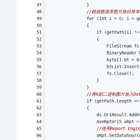
                }
//根据数据库图片路径将
for
 (
int
 i = 
0
; i < g
                {
if
 (getPath[i] !=
                    {
                        FileStream fs
                        BinaryReader 
                        byte[] bt = b
                        btList.Insert
                        fs.Close();
                    }
                }
//将6副二进制图片放入Dat
if
 (getPath.Length ==
                {
                    ds.UriResult.AddU
                    AveRptUri5 oRpt =
//使用Report E
                    oRpt.SetDataSourc