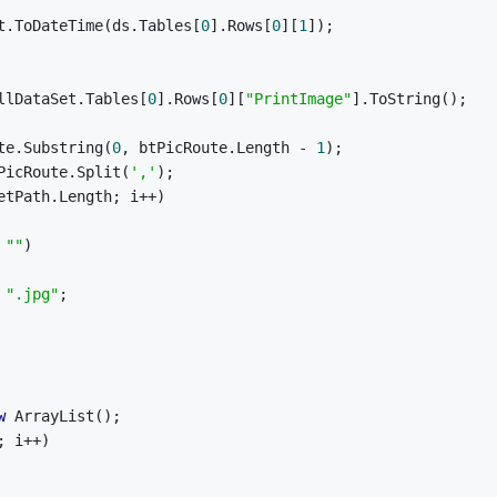
t.ToDateTime(ds.Tables[
0
].Rows[
0
][
1
]);
llDataSet.Tables[
0
].Rows[
0
][
"PrintImage"
].ToString();
te.Substring(
0
, btPicRoute.Length - 
1
);
PicRoute.Split(
','
);
etPath.Length; i++)
 
""
)
 
".jpg"
;
w
 ArrayList();
; i++)