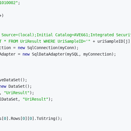
1010002"
;
+) 
 Source=(local);Initial Catalog=AVE661;Integrated Securi
T * FROM UriResult WHERE UriSampleID='"
 + uriSampleID[j]
ction = 
new
 SqlConnection(myConn);
Adapter = 
new
 SqlDataAdapter(mySQL, myConnection);
veDataSet();
new
 DataSet();
, 
"UriResult"
);
lDataSet, 
"UriResult"
);
s[
0
].Rows[
0
][
0
].ToString();