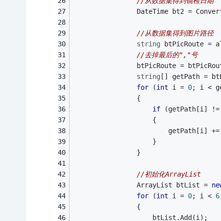
//从数据集得到镜检日期
                DateTime bt2 = Conver
//从数据集得到图片路径
string
 btPicRoute = a
//去掉最后的","号
                btPicRoute = btPicRou
string
[] getPath = bt
for
 (
int
 i = 
0
; i < g
                {
if
 (getPath[i] !=
                    {
                        getPath[i] +=
                    }
                }
//初始化ArrayList
                ArrayList btList = 
ne
for
 (
int
 i = 
0
; i < 
6
                {
                    btList.Add(i);