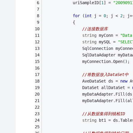
            uriSampleID[
1
] = 
"2009091
for
 (
int
 j = 
0
; j < 
2
; j+
            {
//连接数据库
string
 myConn = 
"Data
string
 mySQL = 
"SELEC
                SqlConnection myConne
                SqlDataAdapter myData
                myConnection.Open();
//将数据放入DataSet中
                AveDataSet ds = 
new
 A
                DataSet allDataSet = 
                myDataAdapter.Fill(ds
                myDataAdapter.Fill(al
//从数据集得到镜检ID
string
 bt1 = ds.Table