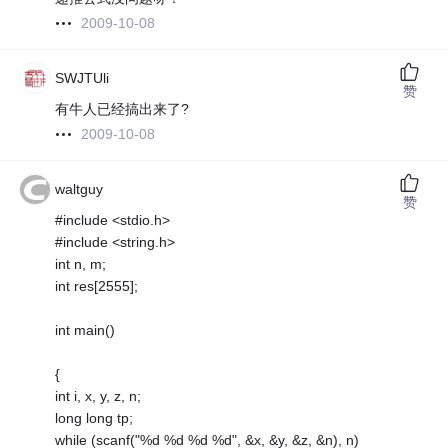
2009-10-08
SWJTUli
赞
有牛人已经搞出来了?
2009-10-08
waltguy
赞
#include <stdio.h>
#include <string.h>
int n, m;
int res[2555];
int main()
{
int i, x, y, z, n;
long long tp;
while (scanf("%d %d %d %d", &x, &y, &z, &n), n)