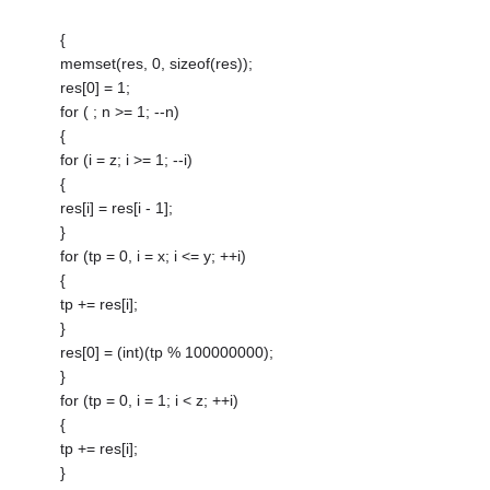
{
memset(res, 0, sizeof(res));
res[0] = 1;
for ( ; n >= 1; --n)
{
for (i = z; i >= 1; --i)
{
res[i] = res[i - 1];
}
for (tp = 0, i = x; i <= y; ++i)
{
tp += res[i];
}
res[0] = (int)(tp % 100000000);
}
for (tp = 0, i = 1; i < z; ++i)
{
tp += res[i];
}