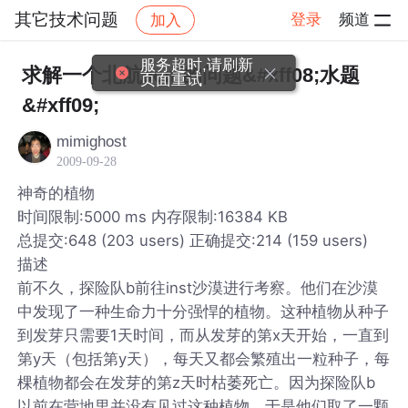
其它技术问题
登录
频道
加入
帖子详情
社区
其它技术问题
服务超时,请刷新
求解一个北航acm的问题&#xff08;水题
页面重试
&#xff09;
mimighost
2009-09-28
神奇的植物
时间限制:5000 ms 内存限制:16384 KB
总提交:648 (203 users) 正确提交:214 (159 users)
描述
前不久，探险队b前往inst沙漠进行考察。他们在沙漠
中发现了一种生命力十分强悍的植物。这种植物从种子
到发芽只需要1天时间，而从发芽的第x天开始，一直到
第y天（包括第y天），每天又都会繁殖出一粒种子，每
棵植物都会在发芽的第z天时枯萎死亡。因为探险队b
以前在营地里并没有见过这种植物，于是他们取了一颗