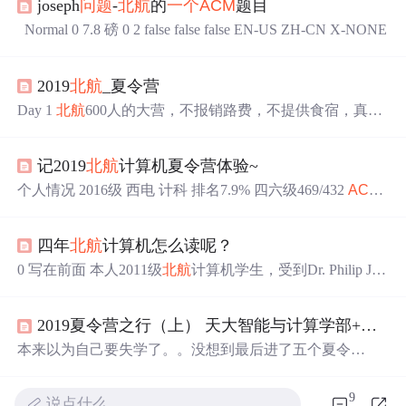
joseph
问题
-
北航
的
一个
ACM
题目
Normal 0 7.8 磅 0 2 false false false EN-US ZH-CN X-NONE
2019
北航
_夏令营
Day 1
北航
600人的大营，不报销路费，不提供食宿，真实
的抠。早上报道后，在交流中心提交材料，然后各个实验
室依次介绍，一直持续到11：30以后。有
北航
去年刚成立
记2019
北航
计算机夏令营体验~
的杭州的研究院和苏州的研究院的宣传，特点是住宿条件
非常好，全新的两人寝，博士生单人寝。下午分两批机
个人情况 2016级 西电 计科 排名7.9% 四六级469/432
ACM
试，如果分在第一批可能连饭都来不及吃。还好分在第二
CCPC铜，两个实用新型
一个
发明专利 无论文 今年
北航
夏
批，中午吃完饭，在某学长的指导下开始给老师发邮件
令营只需要网上报名（材料发邮件），不需要邮寄，2019
（发了做数据挖掘的张日崇老师，做CV的...
四年
北航
计算机怎么读呢？
年5月28日-6月25日内报名即可，7月3日公布入营名单及安
排。 初审通过了598人（23直博+575硕士），今年报名人
0 写在前面 本人2011级
北航
计算机学生，受到Dr. Philip J.
数多了很多，要求也高了不少，以我校为例，去年同专业
Guo的启发，总结自己大学四年的过失。本文中所有内容
入营排名到...
纯属个人观点和经验，仅供参考。由于计算机学院一直在
2019夏令营之行（上） 天大智能与计算学部+
北航
进行课改，本文中提到的课程相关的安排可能会和现行安
排有出入，请谅解。 1 入学 入学这段时间从你被录取开
本来以为自己要失学了。。没想到最后进了五个夏令
始，到开始上课结束。个人认为，这段时间有两件事要做
营。。！！！尤其是
北航
的两个都进了，真的非常震惊
好：对大学的规划和构建人际关系。 1.1 规划
（最主要是开心啊啊啊啊啊23333）！！！！！！（剩下两
9
说点什么…