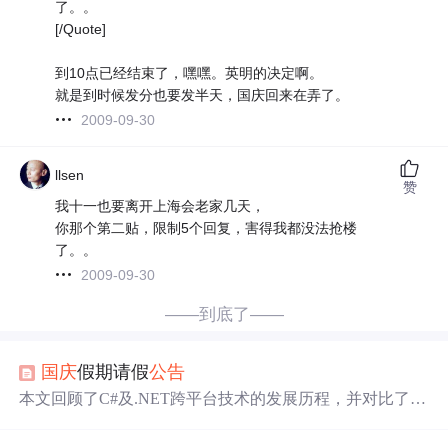
了。。
[/Quote]
到10点已经结束了，嘿嘿。英明的决定啊。
就是到时候发分也要发半天，国庆回来在弄了。
2009-09-30
llsen
赞
我十一也要离开上海会老家几天，
你那个第二贴，限制5个回复，害得我都没法抢楼
了。。
2009-09-30
——到底了——
国庆
假期请假
公告
本文回顾了C#及.NET跨平台技术的发展历程，并对比了C
#与Java、Go等语言的优势。作者分享了自己坚持使用C#
的原因，探讨了.NET作为开源技术栈的选择依据。