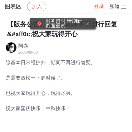
图表区
登录
频道
加入
帖子详情
社区
图表区
服务超时,请刷新
【版务公告】国庆期间将不再进行回复
页面重试
&#xff0c;祝大家玩得开心
阿泰
2009-09-30
除基本日常维护外，期间不再进行答疑。
是需要放松一下的时候了。
也祝大家玩得开心，玩得尽兴。
祝大家国庆快乐，中秋快乐！