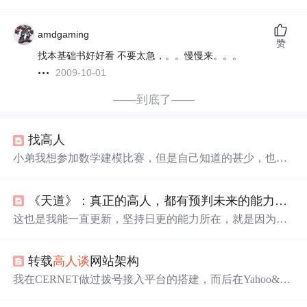
amdgaming
赞
找本基础书好好看 不要太急，。。慢慢来。。。
2009-10-01
——到底了——
找高人
小弟我想参加数学建模比赛，但是自己知道的甚少，也没
有
经验
，不知道哪位高人能来指点指点我，谢谢啊！
《天道》：真正的高人，都有预判未来的能力！困住你的并不是认知
这也是我能一直更新，坚持日更的能力所在，就是因为我
有了提前的预判能力，从来不会只看着眼前的阅读量，或
者是看多了《天道》，写足够多的解读文章之后，这就是
转载
高人谈
网站架构
我能一直写《天道》的解读文章，一直更新到今天，总共
写了570篇原创文章的缘故。其实，我再给自己写解读《天
我在CERNET做过拨号接入平台的搭建，而后在Yahoo&37
道》系列文章的布局时，就已经想到了这些，不能为了满
21从事过搜索引擎前端开发，又在MOP处理过大型社区猫
足内容的垂直度，就一直更新一个内容，那样的话，会让