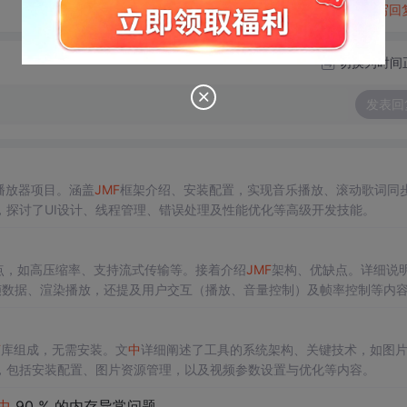
转发到动态
举报
写回
切换为时间
发表回
播放器项目。涵盖
JMF
框架介绍、安装配置，实现音乐播放、滚动歌词同
探讨了UI设计、线程管理、错误处理及性能优化等高级开发技能。
式特点，如高压缩率、支持流式传输等。接着介绍
JMF
架构、优缺点。详细说
解码帧数据、渲染播放，还提及用户交互（播放、音量控制）及帧率控制等内
F
库组成，无需安装。文
中
详细阐述了工具的系统架构、关键技术，如图
，包括安装配置、图片资源管理，以及视频参数设置与优化等内容。
中
90 % 的内存异常问题