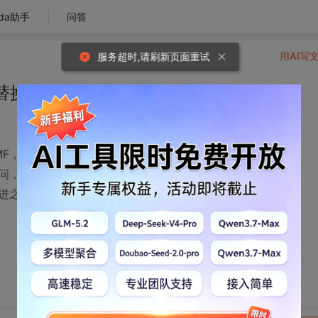
da助手
问答
用AI写
服务超时,请刷新页面重试
替换为自己改写的算法程序？
F，
问，
进之后