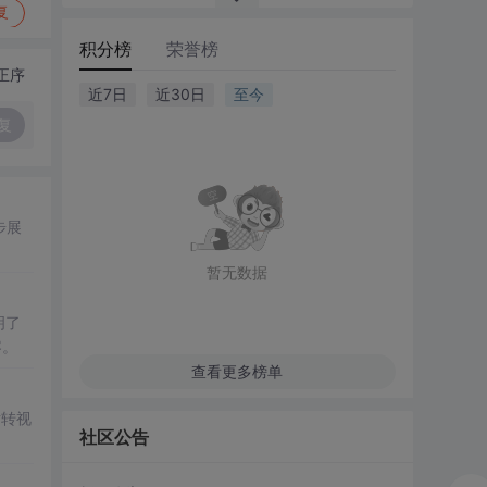
复
积分榜
荣誉榜
正序
近7日
近30日
至今
复
步展
暂无数据
明了
容。
查看更多榜单
片转视
社区公告