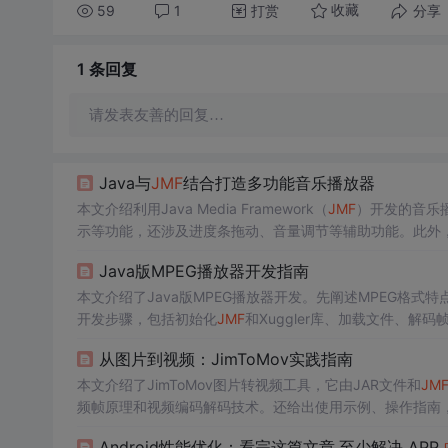
59
1
打赏
分享
收藏
1 条
回复
请发表友善的回复…
Java与
JMF
结合打造多功能音乐播放器
本文介绍利用Java Media Framework（
JMF
）开发的音乐
示等功能，还涉及进度条拖动、音量调节等辅助功能。此外，
Java版MPEG播放器开发指南
本文介绍了Java版MPEG播放器开发。先阐述MPEG格
开发步骤，包括初始化
JMF
和Xuggler库、加载文件、
从图片到视频：JimToMov实践指南
本文介绍了JimToMov图片转视频工具，它由JAR文件和
JM
频帧原理和视频编码解码技术。还给出使用示例、操作指南
Android性能优化：看完这篇文章,至少解决 APP