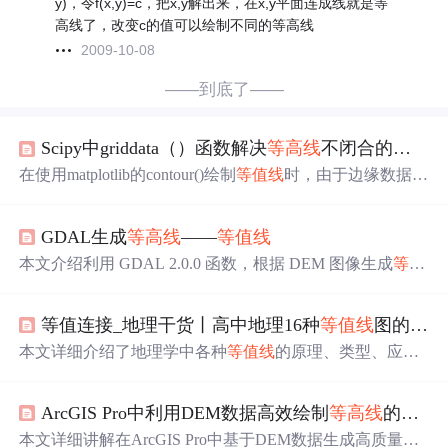
y)，令f(x,y)=c，把x,y解出来，在x,y平面连成线就是等
高线了，改变c的值可以绘制不同的等高线
2009-10-08
——到底了——
Scipy中griddata（）函数解决
等高线
不闭合的办法
在使用matplotlib的contour()绘制
等值线
时，由于边缘数据缺
失可能导致
等高线
不闭合。为解决此
问题
，可以借助Scipy
的griddata函数进行插值处理。通过将fill_value参数设置为
GDAL生成
等高线
——
等值线
数据的最小值，确保插值后的数据填满整个绘图区域，从
而使得
等高线
闭合。这样在分析数据时，边缘的
等值线
将
本文介绍利用 GDAL 2.0.0 函数，根据 DEM 图像生成
等高
完整显示。
线
或
等值线
的两种方法。一是利用 GDAL 自带的 exe 文
件，不过该方法存在路径不能含中文、无法处理含异常值
等值连接_地理干货丨高中地理16种
等值线
图的解读与应用，用快速规律解题
的 DEM 文件等
问题
；二是利用 GDAL 函数，文中给出主
要函数及完整程序，还提供了程序下载链接。
本文详细介绍了地理学中各种
等值线
的原理、类型、应用
及判读方法，包括
等高线
、等温线、等压线、等降水量
线、等潜水位线等，涉及地形、气候、水文等多个领域，
ArcGIS Pro中利用DEM数据高效绘制
等高线
的完整指南
强调了
等值线
的分布规律、弯曲意义及对实际
问题
的分
析。
本文详细讲解在ArcGIS Pro中基于DEM数据生成高质量
等