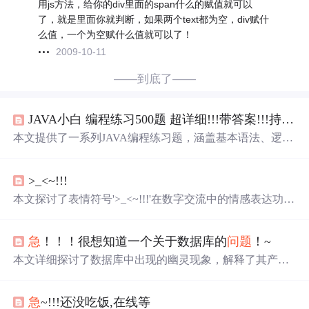
用js方法，给你的div里面的span什么的赋值就可以
了，就是里面你就判断，如果两个text都为空，div赋什
么值，一个为空赋什么值就可以了！
2009-10-11
——到底了——
JAVA小白 编程练习500题 超详细!!!带答案!!!持续更新中~
本文提供了一系列JAVA编程练习题，涵盖基本语法、逻辑
判断、数据处理等多个方面，旨在帮助初学者通过实践快
速提升编程能力。
>_<~!!!
本文探讨了表情符号'>_<~!!!'在数字交流中的情感表达功
能，分析其作为非语言符号在即时通讯、社交媒体等信息
技术场景中传递焦虑、无奈或崩溃情绪的作用机制，强调
急
！！！很想知道一个关于数据库的
问题
！~
其在人机交互界面设计与自然语言处理中的语义识别价
值。
本文详细探讨了数据库中出现的幽灵现象，解释了其产生
的原因及如何避免这一
问题
的发生。
急
~!!!还没吃饭,在线等