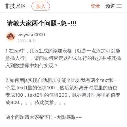
非技术区
登录
频道
加入
帖子详情
社区
非技术区
请教大家两个问题~急~!!!
wsywsd0000
2009-10-11
1.在jsp中，用js生成的添加表格（就是一点添加可以随
意插入行），请问如何绑定这些未知行的数据并将其插
入到数据库中如何实现？
2.如何用js实现自动相加功能？比如我有两个text和一
个层,text1里的值填100，然后鼠标离开时层里的值也
变成100，text2里的值填200，鼠标离开时层里的值变
成300.。。。依此类推。。。
两个问题请大家帮下忙··无限感激~~