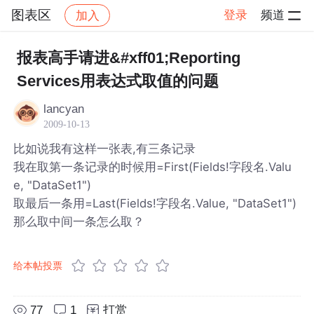
图表区
登录
频道
加入
帖子详情
社区
图表区
报表高手请进&#xff01;Reporting
Services用表达式取值的问题
lancyan
2009-10-13
比如说我有这样一张表,有三条记录
我在取第一条记录的时候用=First(Fields!字段名.Valu
e, "DataSet1")
取最后一条用=Last(Fields!字段名.Value, "DataSet1")
那么取中间一条怎么取？
给本帖投票
77
1
打赏