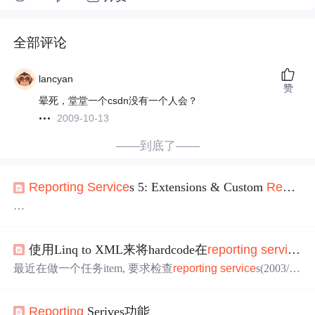
全部评论
lancyan
赞
晕死，堂堂一个csdn没有一个人会？
2009-10-13
——到底了——
Report
ing
Service
s 5: Extensions & Custom
Report
I
我们知道，很多控件可以通过右键菜单“属性”调出自定义
属性编辑器（F4调出的是控件的属性浏览器）。其实，只
使用Linq to XML来将hardcode在
report
ing
service
s
要为类AMoneyDesigner指定[Editor(typeof(CustomEditor), typ
eof(ComponentEditor))]属性，并通过重写CustomEditor类
最近在做一个任务item, 要求检查
report
ing
service
s(2003/20
（继承自 System.ComponentModel.ComponentEditor类）的E
05)格式的
报表
里hard code的label,并把它们变成从数据库的
ditComponent方法调用窗体AMoneyProperties就可以了，窗
表里拿出来用， 当时要求是先一个
报表
， 我想，如果有好
体AMoneyProperties
Report
ing
Serives功能
多
报表
，纯用手工来做，不累死才怪，学过一下.net3.5里