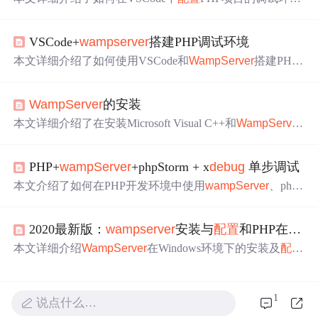
境，包括安装必要的软件如VSCODE、
WampServer
，解
决PHP验证
问题
，安装并
配置
PHP
Debug
插件及X
Debug
VSCode+
wampserver
搭建PHP调试环境
，最终实现通过设置断点进行调试。
本文详细介绍了如何使用VSCode和
WampServer
搭建PHP
调试环境，包括下载安装软件、测试
WampServer
、
配置
WampServer
的x
debug
、修改Apache端口以及在VSCode中
WampServer
的安装
配置
PHP相关插件和
Debug
设置。
本文详细介绍了在安装Microsoft Visual C++和
WampServer
后，遇到的
WampServer
启动
问题
及解决方案，包括80和4
43端口冲突、环境变量
配置
错误、内置MySQL与独立MyS
PHP+
wampServer
+phpStorm + x
debug
单步调试
QL进程冲突等常见
问题
。
本文介绍了如何在PHP开发环境中使用
wampServer
、phpS
torm和x
debug
进行单步调试。首先确保
wampServer
高版
本已集成x
debug
，然后下载安装扩展，
配置
php.ini启用x
d
2020最新版：
wampserver
安装与
配置
和PHP在VScode上的
ebug
并设置idekey。在phpStorm中绑定IDE和PHP，设置监
听端口。最后，利用postman模拟POST请求，通过添加X
D
本文详细介绍
WampServer
在Windows环境下的安装及
配置
EBUG
_SESSION_START参数触发断点调试。
流程，包括PHP在VScode上的
配置
、环境变量设置、默认
浏览器与编辑器更改等。同时提供验证步骤确保安装
配置
成功。
1
说点什么…