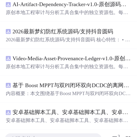
AI-Artifact-Dependency-Tracker-v1.0-原创源码与文档.zip
原创本地工程审计与分析工具合集中的独立资源包。每个
ZIP包含完整源码、3项自动化测试、可复现合成示例、离
线HTML、JSON与SVG报告、1080×720真实运行效果图、
2026最新梦幻防红系统源码/支持抖音圆码
README、运行说明、功能清单、MIT License及原创与授
权声明。解压后进入project目录，执行npm test验证算法，
2026最新梦幻防红系统源码/支持抖音圆码 核心特性： • 多
执行npm run report生成报告，也可通过本地静态服务器打
域名池智能切换，防拦截率99%+ • 抖音官方API对接，生
开网页。运行时零第三方依赖，不包含热点产品或开源项
成真正小程序码 • 完整API接口，支持第三方集成 • 实时数
目源码、Logo、官方截图、论文、生产日志或其他受限素
Video-Media-Asset-Provenance-Ledger-v1.0-原创源码与文档.zip
据统计，多维度分析报表 • 积分系统+邀请返利，运营利器
材。适合前端开发、AI应用工程、测试审计和课程实践。
原创本地工程审计与分析工具合集中的独立资源包。每个
ZIP包含完整源码、3项自动化测试、可复现合成示例、离
线HTML、JSON与SVG报告、1080×720真实运行效果图、
基于 Boost MPPT与双PI闭环双向DCDC的离网光伏储能系统动力学建模及稳态特性分析（Simulink仿真实现）
README、运行说明、功能清单、MIT License及原创与授
权声明。解压后进入project目录，执行npm test验证算法，
内容概要：本文围绕基于Boost MPPT与双PI闭环双向DC-D
执行npm run report生成报告，也可通过本地静态服务器打
C的离网光伏储能系统展开，系统性地研究了其动力学建
开网页。运行时零第三方依赖，不包含热点产品或开源项
模与稳态特性分析，并通过Simulink平台实现了完整的仿真
目源码、Logo、官方截图、论文、生产日志或其他受限素
安卓基础脚本工具、安卓基础脚本工具、安卓基础脚本工具
验证。研究构建了涵盖光伏阵列、最大功率点跟踪（MPP
材。适合前端开发、AI应用工程、测试审计和课程实践。
T）控制、双向DC-DC变换器及储能电池的整体系统架
安卓基础脚本工具、安卓基础脚本工具、安卓基础脚本工
构，采用Boost电路实现高效MPPT控制，并引入电压-电流
具
双闭环PI控制策略，实现对储能系统精确的充放电管理。
3