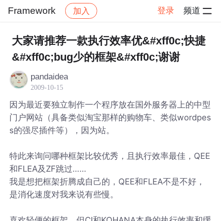
Framework
登录
频道
加入
帖子详情
社区
Framework
大家请推荐一款执行效率优&#xff0c;快捷
&#xff0c;bug少的框架&#xff0c;谢谢
pandaidea
2009-10-15
因为最近要独立制作一个程序放在国外服务器上的中型
门户网站（具备类似淘宝那样的购物车、类似wordpes
s的强尽插件等），因为站。
特此来询问哪种框架比较优秀，且执行效率最佳，QEE
和FLEA及ZF跳过……
我是想把框架折腾成自己的，QEE和FLEA不是不好，
是消化速度对我来说有些慢。
喜欢轻便的框架，但CI和KOHANA本身的执行效率和缓