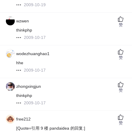
2009-10-19
wzwen
赞
thinkphp
2009-10-17
wodezhuanghao1
赞
hhe
2009-10-17
zhongxingjun
赞
thinkphp
2009-10-17
free212
赞
[Quote=引用 9 楼 pandaidea 的回复:]