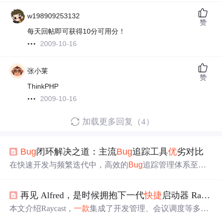
w198909253132
赞
每天回帖即可获得10分可用分！
2009-10-16
张小莱
赞
ThinkPHP
2009-10-16
加载更多回复（4）
Bug
闭环解决之道：主流
Bug
追踪工具
优
劣对比
在快速开发与频繁迭代中，高效的
Bug
追踪管理体系至关
重要。文章介绍了提升
Bug
追踪
效率
的核心策略，包括建
立全流程闭环体系、标准化流程等。还
推荐
了十款工具，
再见 Alfred，是时候拥抱下一代
快捷
启动器 Raycast 了
如板栗看板、Jira等，各有特点，适合不同规模和需求的团
队。
本文介绍Raycast，
一款
集成了开发管理、会议调度等多功
能的下一代
快捷
启动器，可替代Spotlight，拥有美观UI、