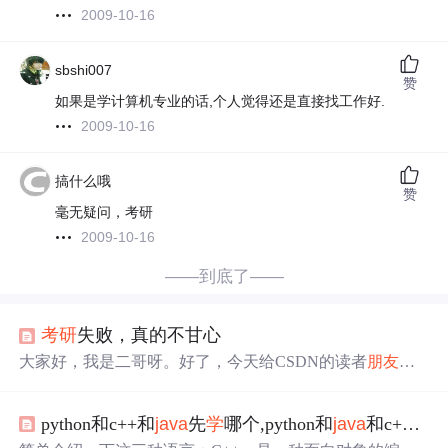
2009-10-16
sbshi007
赞
如果是学计算机专业的话,个人觉得还是直接找工作好.
2009-10-16
搞什么哦
赞
毫无疑问，考研
2009-10-16
——到底了——
考研
失败，真的不甘心
大家好，我是二哥呀。好了，今天给CSDN的读者
朋友
们
分享一篇主题：“，真的不甘心，不过效率很低，问我该不
该脱产培训？如果不脱产，应该如何准备，需要
学
多久？
python和c++和
java
先
学
哪个,python和
java
和c++那个先
希望球友的提问和二哥的回复，能给CSDN的读者
朋友
们
一
点
点
启发和帮助🤔。