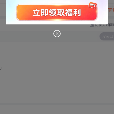
转发到动态
举报
写回
切换为时间
发表回
U