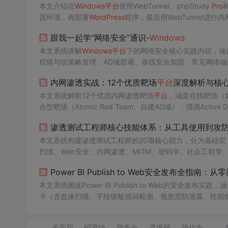
本文介绍在
Windows
平台
使用WebTunnel、phpStudy
Pro
器环境，再部署
WordPress
程序，最后用WebTunnel进
跟我一起学“网络安全”通识-
Windows
本文系统讲解
Windows
平台
下的网络安全核心实践内容，涵盖
权限与组策略管理、AD域部署、基线安全加固、常见网络端口及协
（CVE-2017-8464）漏洞复现实验及pikachu、DVWA、
Wo
内网渗透实战：12个优质靶场
平台
深度解析与核
本文系统解析12个优质内网渗透靶场
平台
，涵盖在线靶场（如H
合型靶场（Atomic Red Team、自建AD域），强调Act
提升、凭证窃取与域控攻防等核心攻击链环节，并提供选型
渗透测试工程师核心技能体系：从工具使用到攻防
本文系统构建渗透测试工程师的20项核心能力，分为基础
扫描、Web安全、内网渗透、MITM、密码学、社会工程学
习、法律意识）。强调攻防思维闭环，突出从工具使用到安全架
Power BI Publish to Web安全发布全指
本文系统阐述Power BI Publish to Web的安全发布实
卡（含血缘扫描、字段级敏感词检测、视觉层防泄露、性能
区配置、响应式iframe适配、多
平台
嵌入方案）及发布后监
能平衡。
关于我
招贤纳
商务合
寻求报
协议专