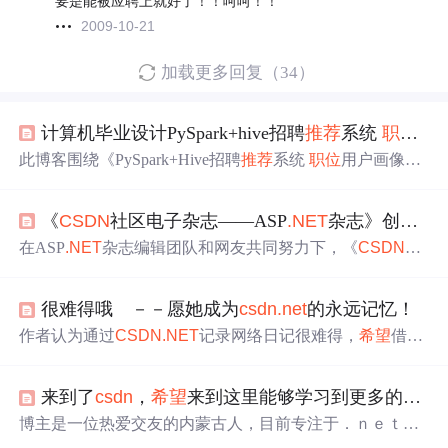
要是能被应聘上就好了！！呵呵！！
2009-10-21
加载更多回复（34）
计算机毕业设计PySpark+hive招聘
推荐
系统
职位
用
此博客围绕《PySpark+Hive招聘
推荐
系统
职位
用户画像
推
荐
系统》展开。介绍了研究背景，指出传统招聘方式效率
低，该系统可解决信息过载问题。阐述研究内容，包括构
《
CSDN
社区电子杂志——ASP
.NET
杂志》创刊号发布！
建用户画像、整合
职位
信息等，还说明了技术路线，如数
据采集、处理等，预期能提高招聘效率和求职者体验。
在ASP
.NET
杂志编辑团队和网友共同努力下，《
CSDN
社
区电子杂志——ASP
.NET
杂志》创刊号正式发布。感谢主
编、编辑和作者的付出，也感谢大家支持。介绍了下载、
很难得哦 －－愿她成为
csdn
.net
的永远记忆！
反馈、投稿等相关途径，
希望
大家继续支持，让杂志越办
越好。
作者认为通过
CSDN
.NET
记录网络日记很难得，
希望
借此
帮助
自己，实现程序员梦想，能做到一日三省。作者自接
触电脑后便深深爱上，沉浸其中。
来到了
csdn
，
希望
来到这里能够学习到更多的东西，
博主是一位热爱交友的内蒙古人，目前专注于．ｎｅｔ方
向，使用Microsoft Visual Studio 2008进行C#的学习，并开