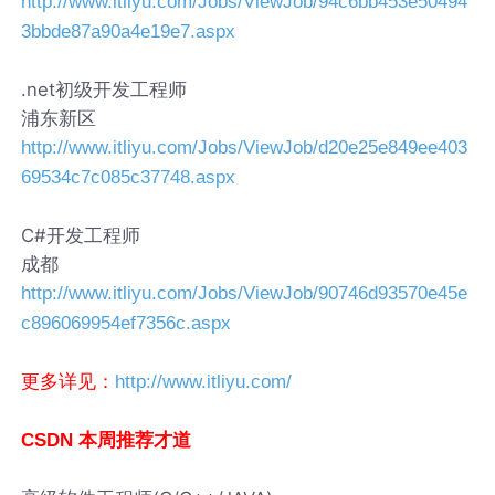
http://www.itliyu.com/Jobs/ViewJob/94c6bb453e50494
3bbde87a90a4e19e7.aspx
.net初级开发工程师
浦东新区
http://www.itliyu.com/Jobs/ViewJob/d20e25e849ee403
69534c7c085c37748.aspx
C#开发工程师
成都
http://www.itliyu.com/Jobs/ViewJob/90746d93570e45e
c896069954ef7356c.aspx
更多详见：
http://www.itliyu.com/
CSDN 本周推荐才道