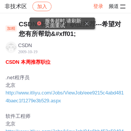
非技术区
登录
频道
加入
帖子详情
社区
非技术区
服务超时,请刷新
CSDN 本周 .NET 职位推荐---希望对
页面重试
加精
您有所帮助&#xff01;
CSDN
2009-10-19
CSDN 本周推荐职位
.net程序员
北京
http://www.itliyu.com/Jobs/ViewJob/eee9215c4abd481
4baec1f1279e3b529.aspx
软件工程师
北京