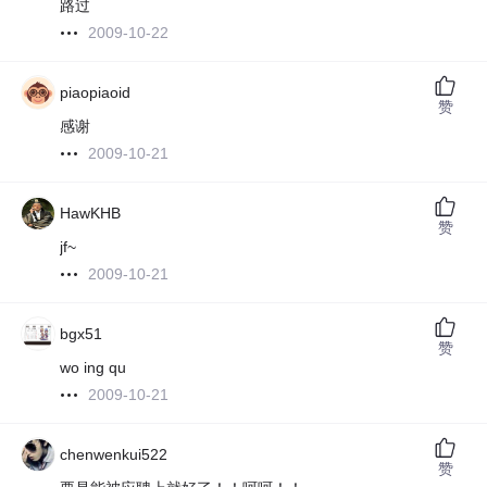
路过
2009-10-22
piaopiaoid
赞
感谢
2009-10-21
HawKHB
赞
jf~
2009-10-21
bgx51
赞
wo ing qu
2009-10-21
chenwenkui522
赞