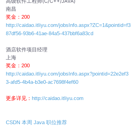
高级软件工程师(C/C++/JAVA)
南昌
奖金：200
http://caidao.itliyu.com/jobsInfo.aspx?ZC=1&pointid=f3
87df56-93b6-41ae-84a5-437bbf6a83cd
酒店软件项目经理
上海
奖金：200
http://caidao.itliyu.com/jobsInfo.aspx?pointid=22e2ef3
3-afd5-4b4a-b3e0-ac7698f4ef60
更多详见：
http://caidao.itliyu.com
CSDN 本周 Java 职位推荐