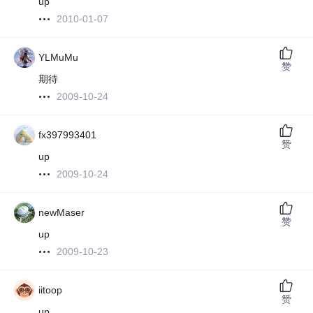
up
2010-01-07
YLMuMu
赞
期待
2009-10-24
fx397993401
赞
up
2009-10-24
newMaser
赞
up
2009-10-23
iitoop
赞
up