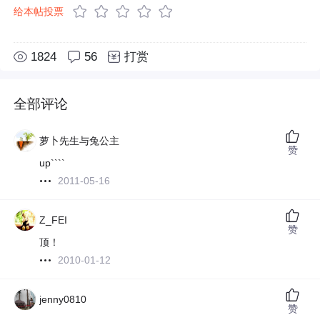
给本帖投票
1824
56
打赏
全部评论
萝卜先生与兔公主
赞
up````
2011-05-16
Z_FEI
赞
顶！
2010-01-12
jenny0810
赞