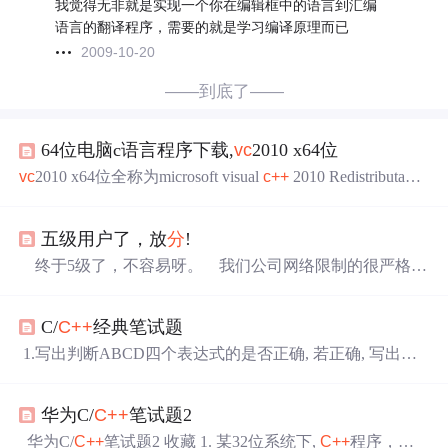
我觉得无非就是实现一个你在编辑框中的语言到汇编
语言的翻译程序，需要的就是学习编译原理而已
2009-10-20
——到底了——
64位电脑c语言程序下载,
vc
2010 x64位
vc
2010 x64位全称为microsoft visual
c++
2010 Redistributable
Package (x64)，
vc
2010是微软针对64位操作系统而开发一
款运行库文件，此文件是很多软件或游戏必不可少的，如
五级用户了，放
分
!
果缺少
vc
2010可能会造成软件或游戏不能正常运行。Micro
soft Visual
C++
2010是安装 Visual
C++
库的运行时组件，
终于5级了，不容易呀。 我们公司网络限制的很严格，
使用户能够在未安装...
我们部门只有经理才可以上网，我原先还曾经因为用别人
的IP上网被网管找上门来告状，好在经理
没
有怪我。 十
C/
C++
经典笔试题
月末的时候，因为要测试一个东西，只有外文网站才有相
关资料，所以开通了网络，我终于可以在工作时间上网。
1.写出判断ABCD四个表达式的是否正确, 若正确, 写出经
而且这两个月一直
没
什么任务，也就有时间常常在这里泡
过表达式中 a的值(3
分
)int a = 4;(A)a += (a++); (B) a += (++a)
着了。 我原先也来过，但
没
有大段的时间，所以也一般
;(C) (a++) += a;(D) (++a) += (a++);a = ?答：C错误，左侧不
只是看看。
华为C/
C++
笔试题2
是一个有效变量，不能赋值，可改为(++a) += a; D好象也
不能赋值.改后答案依次为9,10,2.某32位系统下, C
华为C/
C++
笔试题2 收藏 1. 某32位系统下,
C++
程序，请