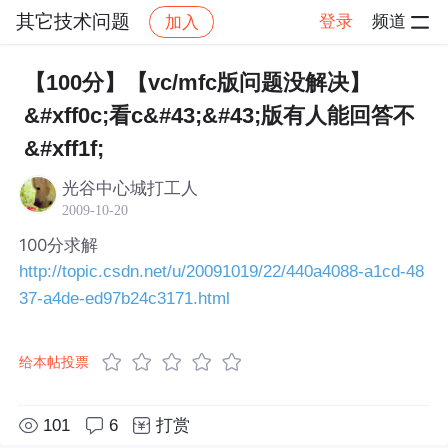
其它技术问题
登录
频道
加入
帖子详情
社区
其它技术问题
【100分】【vc/mfc版问题没解决】
&#xff0c;看c&#43;&#43;版有人能回答不
&#xff1f;
光谷中心城打工人
2009-10-20
100分求解
http://topic.csdn.net/u/20091019/22/440a4088-a1cd-48
37-a4de-ed97b24c3171.html
给本帖投票
101
6
打赏