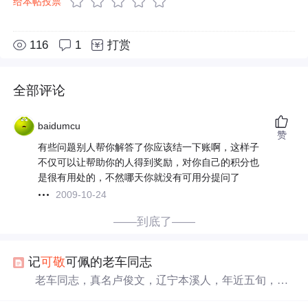
给本帖投票
116
1
打赏
全部评论
baidumcu
赞
有些问题别人帮你解答了你应该结一下账啊，这样子
不仅可以让帮助你的人得到奖励，对你自己的积分也
是很有用处的，不然哪天你就没有可用分提问了
2009-10-24
——到底了——
记
可敬
可佩的老车同志
老车同志，真名卢俊文，辽宁本溪人，年近五旬，现
在供电公司做抄电表员，业余利用洪恩视频教学软件学习c