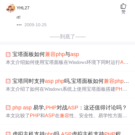
YHL27
赞
rt!
2009-10-25
——到底了——
宝塔面板如何
兼容
php
与
asp
本文介绍如何使用宝塔面板在Windows环境下同时运行
AS
P
和
PHP
网站，通过安装IIS和Apache等组件，实现不同编
程语言的网站共存。详细步骤包括下载安装宝塔Windows
宝塔同时支持
asp
php
吗,宝塔面板如何
兼容
php
与
as
面板、配置
PHP
+MYSQL环境、创建支持
ASP
的IIS环境。
本文介绍了如何在Windows系统上使用宝塔面板搭建
PHP
和
ASP
网站环境。首先，需要下载并安装宝塔面板的Wind
ows版本，然后配置
PHP
+MYSQL环境。在面板中安装IIS
php
asp
易学,
PHP
对战
ASP
：这还值得讨论吗？
后，即可支持
ASP
程序。通过面板可以轻松创建站点、FT
P、数据库，并选择
PHP
版本。此外，还提到了如何进行
A
本文比较了
PHP
和
ASP
在
兼容
性、安全性、易学性方面的
SP
环境的配置，包括站点设置和安全注意事项。
特点。
PHP
因其开源、丰富的资源和广泛的平台支持而具
有优势，而
ASP
虽然常被认为只能在IIS上运行，但也可在
虚拟主机支持
php
吗,
ASP
虚拟主机支持
PHP
程序语言吗
Apache上实现有限功能。在安全性方面，Apache服务器通