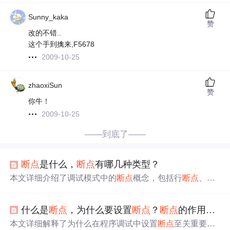
Sunny_kaka
赞
改的不错..
这个手到擒来,F5678
2009-10-25
zhaoxiSun
赞
你牛！
2009-10-25
——到底了——
断点
是什么，
断点
有哪几种类型？
本文详细介绍了调试模式中的
断点
概念，包括行
断点
、方
法
断点
、变量
断点
和异常
断点
四种类型，并阐述了
断点
的
八种状态，如常规、禁用、已验证、静音等，帮助开发者
什么是
断点
，为什么要设置
断点
？
断点
的作用是什么？
更好地理解和利用
断点
进行程序调试。
本文详细解释了为什么在程序调试中设置
断点
至关重要，