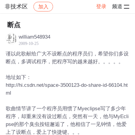
非技术区
登录
频道
加入
帖子详情
社区
非技术区
断点
william548934
2009-10-25
谨以此歌献给广大不设断点的程序员们，希望你们多设
断点，多调试程序，把程序写的越来越好。。。。。
地址如下：
http://hi.csdn.net/space-3500123-do-share-id-66104.ht
ml
歌曲情节讲了一个程序员用惯了Myeclipse写了多少年
程序，却重来没有设过断点，突然有一天，他与MyEcli
pse的那个臭虫按钮邂逅了，他相信了一见钟情，他爱
上了设断点，爱上了快捷键。。。