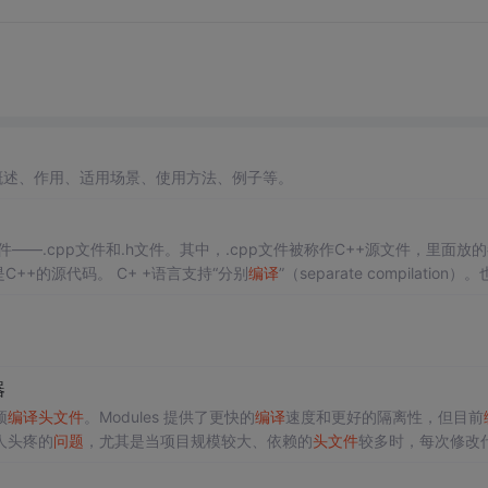
概述、作用、适用场景、使用方法、例子等。
，里面放的也是C++的源代码。 C+ +语言支持“分别
编译
”（separate compilation）
的.cpp文件里。.cpp文件里的东西
器
预
编译
头文件
。Modules 提供了更快的
编译
速度和更好的隔离性，但目前
人头疼的
问题
，尤其是当项目规模较大、依赖的
头文件
较多时，每次修改
过程中，
编译
器可以直接加载这些预
编译
结果，而无需重复解析相同的
头