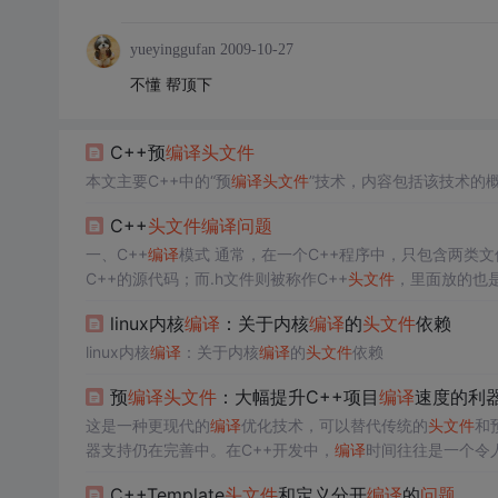
yueyinggufan
2009-10-27
不懂 帮顶下
C++预
编译
头文件
本文主要C++中的“预
编译
头文件
”技术，内容包括该技术的
C++
头文件
编译
问题
一、C++
编译
模式 通常，在一个C++程序中，只包含两类文件——.cpp文件和.h文件。其中，.cpp文件被称作C++源文件，里面放的都是
C++的源代码；而.h文件则被称作C++
头文件
是说，一个程序所有的内容，可以分成不同的部分分别放在不同
linux内核
编译
：关于内核
编译
的
头文件
依赖
linux内核
编译
：关于内核
编译
的
头文件
依赖
预
编译
头文件
：大幅提升C++项目
编译
速度的利
这是一种更现代的
编译
优化技术，可以替代传统的
头文件
和
器支持仍在完善中。在C++开发中，
编译
时间往往是一个令
后漫长的
编译
等待会严重影响开发效率。这样，在后续
编译
C++Template
头文件
和定义分开
编译
的
问题