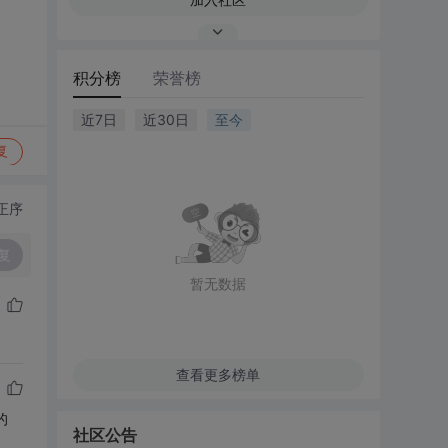
积分榜
荣誉榜
近7日
近30日
至今
复
正序
复
暂无数据
查看更多榜单
的
社区公告