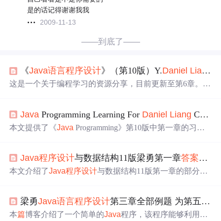
是的话记得谢谢我我
2009-11-13
——到底了——
《
Java
语言
程序设计
》（第10版）Y.
Daniel
Liang
这是一个关于编程学习的资源分享，目前更新至第6章。内
容包括课本
课后
编程题
目和PTA练习，适合学习参考。部
分交互使用非标准英语，可能存在表达错误。建议使用UT
Java
Programming Learning For
Daniel
Liang
ChapterOne
F-8编码打开Gitee链接以避免乱码。
本文提供了《
Java
Programming》第10版中第一章的习题
解答，涵盖了从简单信息显示到复杂数学运算的各种练
习，包括模式打印、表格生成、表达式计算、数列求和、π
Java
程序设计
与数据结构11版梁勇第一章
答案
（部
值近似、几何图形面积周长计算等。
本文介绍了
Java
程序设计
与数据结构11版第一章的部分
答
案
，涉及1.2、1.3、1.6节内容。讲解了首尾相加的两种解
法，包括因放置输出语句位置不当导致的错误及其修正，
梁勇
Java
语言
程序设计
第三章全部例题 为第五次作业
使用while和for循环的不同之处。
本
篇
博客介绍了一个简单的
Java
程序，该程序能够利用系