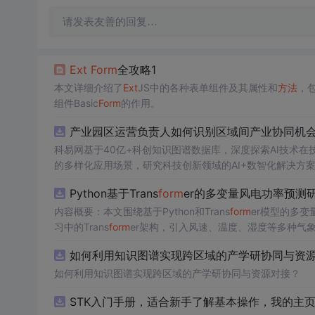
请发表友善的回复…
Ext
Form
全攻略1
本文详细介绍了
Ext
JS中的各种表单组件及其属性和
方法
，包
组件Basic
Form
的作用。
产业园区运营负责人如何识别区域间产业协同机会？
科易网基于40亿+科创知识图谱数据库，深度探索AI技术
的多样化应用场景，研究科技创新领域的AI+数智化解决方
Python基于Trans
form
er的多变量风电功率预测
内容概要：本文围绕基于Python和Trans
form
er模型的多
习中的Trans
form
er架构，引入风速、温度、湿度等多种气
与可靠性，研究结合近端梯度算法求解LASSO分位数回归
如何利用知识图谱实现跨区域的产学研协同与资源对
该技术是机器学习与新能源领域深度融合的典型应用，旨在提高风电并网的稳定性
础，熟悉主流深度学习框架（如PyTorch或TensorFl
如何利用知识图谱实现跨区域的产学研协同与资源对接？
等相关工作的技术人员。; 使用场景及目标：①应用于风电场实际运行中的短期功率预测系统，辅助电网进行精准负荷调配与调度决策；
STK入门手册，适合新手了解基本操作，我的主
②作为科研项目的技术蓝本，用于复现、改进或扩展基于Tra