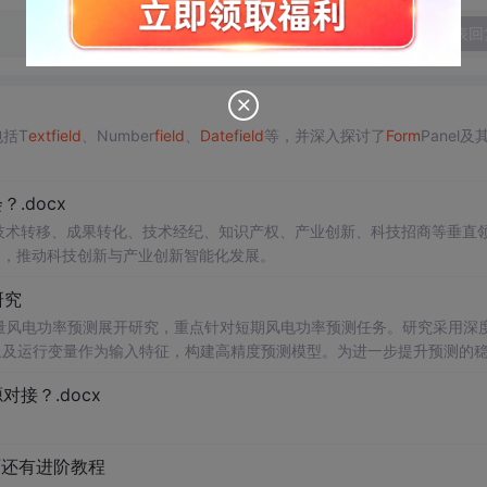
发表回
括T
ext
field
、Number
field
、
Date
field
等，并深入探讨了
Form
Panel及
.docx
在技术转移、成果转化、技术经纪、知识产权、产业创新、科技招商等垂直
案，推动科技创新与产业创新智能化发展。
研究
变量风电功率预测展开研究，重点针对短期风电功率预测任务。研究采用深
象及运行变量作为输入特征，构建高精度预测模型。为进一步提升预测的
，优化模型在不确定性环境下的输出表现，增强预测结果的置信区间估计能
接？.docx
与电网调度的科学性。; 适合人群：具备Python编程基
ow）的研究生、科研人员，以及从事新能源发电预测、电力系统调度、智能电网
页还有进阶教程
ns
form
er的
时间
序列预测模型；③探索LASSO分位数回归与深度学习