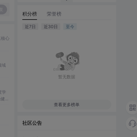
复
积分榜
荣誉榜
近7日
近30日
至今
其核心
领域
暂无数据
度学
稳健性
查看更多榜单
力。
优化
社区公告
模型的