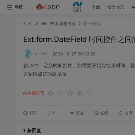
全部
博文收录
A
导航
社区
.NET技术其他语言
帖子详情
Ext.form.DateField 时间控
2009-10-27 09:32:20
xhc789
在JS中，定义时间控件，如需要开始与结束时间，
大家给点好的意见哦！
给本帖投票
176
1
打赏
分享
收藏
1 条
回复