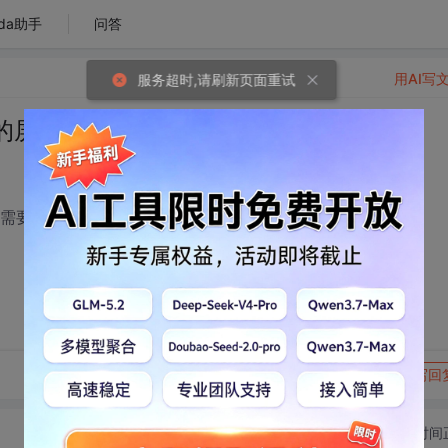
da助手
问答
用AI写
件之间的屏蔽方法？
就需要屏蔽时间之间的距离，不然会出现逻辑的错误。
转发到动态
举报
写回
切换为时间