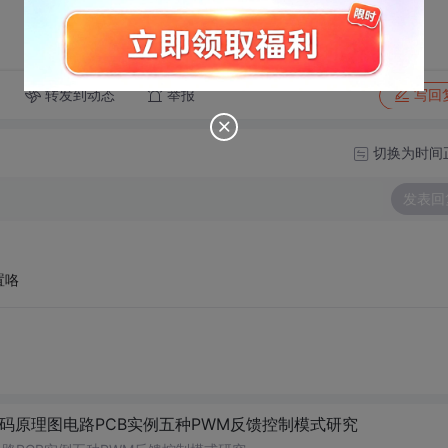
转发到动态
举报
写回
切换为时间
发表回
置咯
代码原理图电路PCB实例五种PWM反馈控制模式研究