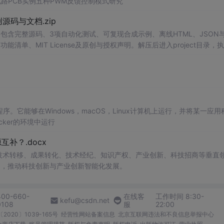
电路PCB实例五种PWM反馈控制模式研究
0-原创源码与文档.zip
包含完整源码、3项自动化测试、可复现合成示例、离线HTML、JSON与
能清单、MIT License及原创与授权声明。解压后进入project目录，执
本地静态服务器打开网页。运行时零第三方依赖，不包含热点产品或开源
。适合前端开发、AI应用工程、测试审计和课程实践。
程序。它能够在Windows，macOS，Linux计算机上运行，并将某一应用
ker的环境中运行
补？.docx
在技术转移、成果转化、技术经纪、知识产权、产业创新、科技招商等垂直
案，推动科技创新与产业创新智能化发展。
400-660-
在线客
工作时间 8:30-
kefu@csdn.net
0108
服
22:00
2020〕1039-165号
经营性网站备案信息
北京互联网违法和不良信息举报中心