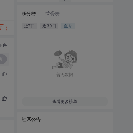
积分榜
荣誉榜
近7日
近30日
至今
复
正序
复
暂无数据
查看更多榜单
社区公告