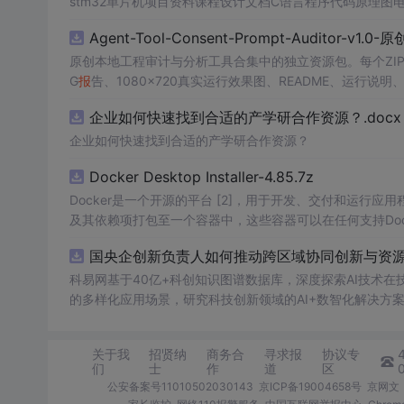
stm32单片机项目资料课程设计文档C语言程序代码原理图
Agent-Tool-Consent-Prompt-Auditor-v1.
原创本地工程审计与分析工具合集中的独立资源包。每个ZIP
G
报
告、1080×720真实运行效果图、README、运行说明、功
m test验证算法，执行npm run report生成
报
告，也可通过
企业如何快速找到合适的产学研合作资源？.docx
源码、Logo、官方截图、论文、生产日志或其他受限素材
企业如何快速找到合适的产学研合作资源？
Docker Desktop Installer-4.85.7z
Docker是一个开源的平台 [2]，用于开发、交付和运行应用
及其依赖项打包至一个容器中，这些容器可以在任何支持Doc
国央企创新负责人如何推动跨区域协同创新与资源互
科易网基于40亿+科创知识图谱数据库，深度探索AI技术
的多样化应用场景，研究科技创新领域的AI+数智化解决方
关于我
招贤纳
商务合
寻求报
协议专
们
士
作
道
区
公安备案号11010502030143
京ICP备19004658号
京网文〔