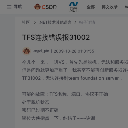
全部
博文收录
A
导航
社区
.NET技术其他语言
帖子详情
TFS连接错误报31002
2009-10-28 01:01:55
angel_pin
今儿个一来，一进VS，首先先是脱机，无法和服务
但是问题就更加严重了，我甚至不能再创新服务器连
TF31002，无法连接到team foundation server，
可能的故障：TFS名称、端口、协议不正确
处于脱机状态
密码已过期不正确
哪位大侠指点一下，纠结了~~~谢谢