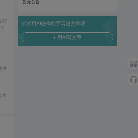
暂无公告
SV
试试用AI创作助手写篇文章吧
行np
项目
+ 用AI写文章
程序
领域