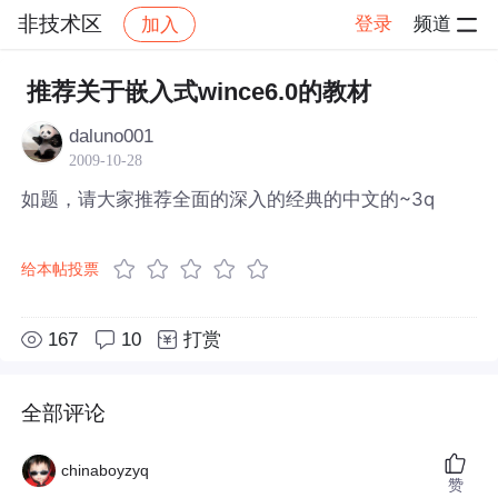
非技术区
登录
频道
加入
帖子详情
社区
非技术区
推荐关于嵌入式wince6.0的教材
daluno001
2009-10-28
如题，请大家推荐全面的深入的经典的中文的~3q
给本帖投票
167
10
打赏
全部评论
chinaboyzyq
赞