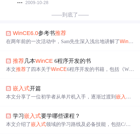
2009-10-28
——到底了——
WinCE
6.0
参考书
推荐
在两年前的一次活动中，Sam先生深入浅出地讲解了
WinC
E
6.0
，使得这本书成为一本极具实用性的学习资料。感谢
韩老师的
推荐
，期待更多相关
教材
的出版。传说中的Chela
推荐
几本
WinCE
6程序开发的书
n项目预计今年发布，值得期待。
本文
推荐
了四本关于
WinCE
6程序开发的书籍，包括《Win
dowsEmbeddedCE
6.0
程序设计实战》、《WindowsCE设备
驱动及BSP开发指南》、《WindowsCE
6.0
开发者参考》和
嵌入式
开篇
《WindowsCE
嵌入式
高级编程及其实例详解(用C++实
现)》。这些书籍覆盖了从基础知识到高级编程技巧的内
本文分享了一位初学者从单片机入手，逐渐过渡到
嵌入式
容。
系统的学习经历与计划。作者结合自身兴趣与专业背景，
制定了软硬件并进的学习路径，并
推荐
了一系列在线视频
学习
嵌入式
要学哪些课程？
资源。
本文介绍了
嵌入式
领域的学习路线及必备技能，包括C/C+
+语言、操作系统、计算机组成原理等，并提供了具体的学
习建议和资源。